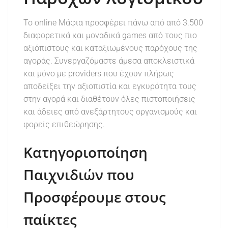
Το online Μάφια προσφέρει πάνω από από 3.500
διαφορετικά και μοναδικά games από τους πιο
αξιόπιστους και καταξιωμένους παρόχους της
αγοράς. Συνεργαζόμαστε άμεσα αποκλειστικά
και μόνο με providers που έχουν πλήρως
αποδείξει την αξιοπιστία και εγκυρότητα τους
στην αγορά και διαθέτουν όλες πιστοποιήσεις
και άδειες από ανεξάρτητους οργανισμούς και
φορείς επιθεώρησης.
Κατηγοριοποίηση
Παιχνιδιών που
Προσφέρουμε στους
παίκτες