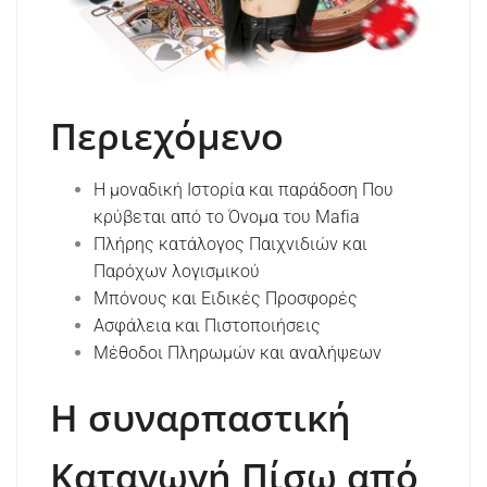
Περιεχόμενο
Η μοναδική Ιστορία και παράδοση Που
κρύβεται από το Όνομα του Mafia
Πλήρης κατάλογος Παιχνιδιών και
Παρόχων λογισμικού
Μπόνους και Ειδικές Προσφορές
Ασφάλεια και Πιστοποιήσεις
Μέθοδοι Πληρωμών και αναλήψεων
Η συναρπαστική
Καταγωγή Πίσω από