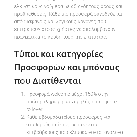
ελκυστικούς νούμερα με αδιανόητους όρους και
προϋποθέσεις. Κάθε μία προσφορά συνοδεύεται
από διαφανείς και λογικούς κανόνες που
επιτρέπουν στους χρήστες να απολαμβάνουν
πραγματικά τα κέρδη τους της επιτυχίας.
Τύποι και κατηγορίες
Προσφορών και μπόνους
που Διατίθενται
Προσφορά welcome μέχρι 150% στην
πρώτη πληρωμή με χαμηλές απαιτήσεις
rollover
Κάθε εβδομάδα reload προσφορές για
σταθερούς παίκτες με ποσοστά
επιβράβευσης που κλιμακώνονται ανάλογα