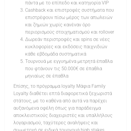
πάντα με το επίπεδο και κατηγορία VIP
Cashback και επιστροφές συστήματα που
επιστρέφουν πίσω μέρος των απωλειών
και ζημιών χωρίς κανέναν όρο
περιορισμούς στοιχηματισμού και rollover
Δωρεάν περιστροφές και spins σε νέες
κυκλοφορίες και εκδόσεις παιχνιδιών
κάθε εβδομάδα συστηματικά
Τουρνουά με εγγυημένα μετρητά έπαθλα
που φτάνουν τις 50.000€ σε έπαθλα
μηνιαίως σε έπαθλα
Επίσης, το πρόγραμμα loyalty Μάφια Family
Loyalty διαθέτει επτά διαφορετικά ξεχωριστά
στάτους, με το καθένα από αυτά να παρέχει
αυξανόμενα οφέλη όπως για παράδειγμα
αποκλειστικούς διαχειριστές και υπαλλήλους
λογαριασμού, ταχύτερες αναλήψεις και
συμμετοχή σε ειδικά τουρνουά high stakes.