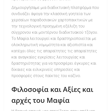
Δημιουργήσαμε μια διαδικτυακή πλατφόρμα που
συνδυάζει άψογα την κλασσική γοητεία των
χερσαίων παραδοσιακών χαρτοπαικτικών με
την τεχνολογική προηγμένη εξέλιξη του
σύγχρονου και μοντέρνου διαδικτυακού τζόγου.
Το Μαφία λειτουργεί και δραστηριοποιείται με
ολοκληρωτική νομιμότητα και αξιοπιστία και
κατέχει όλες τις απαραίτητες τις απαραίτητες
και αναγκαίες εγκρίσεις λειτουργίας και
δραστηριότητας για να προσφέρει έγκυρες και
δίκαιες και ειλικρινείς υπηρεσίες και
προσφορές στους παίκτες του καζίνο.
Φιλοσοφία και Αξίες και
αρχές του Μαφία