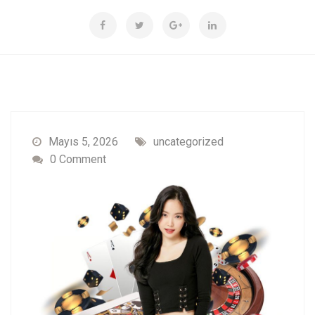
Mayıs 5, 2026
uncategorized
0 Comment