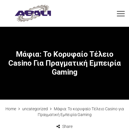
Μάφια: Το Κορυφαίο Τέλειο
Casino Για Πραγματική Εμπειρία
Gaming
Home
uncategorized
Μάφια: Το κορυφαίο Τέλειο Casino για
Πραγματική Εμπειρία Gaming
Share