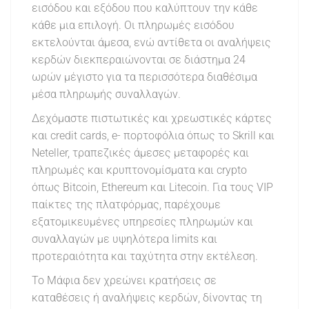
εισόδου και εξόδου που καλύπτουν την κάθε
κάθε μια επιλογή. Οι πληρωμές εισόδου
εκτελούνται άμεσα, ενώ αντίθετα οι αναλήψεις
κερδών διεκπεραιώνονται σε διάστημα 24
ωρών μέγιστο για τα περισσότερα διαθέσιμα
μέσα πληρωμής συναλλαγών.
Δεχόμαστε πιστωτικές και χρεωστικές κάρτες
και credit cards, e- πορτοφόλια όπως το Skrill και
Neteller, τραπεζικές άμεσες μεταφορές και
πληρωμές και κρυπτονομίσματα και crypto
όπως Bitcoin, Ethereum και Litecoin. Για τους VIP
παίκτες της πλατφόρμας, παρέχουμε
εξατομικευμένες υπηρεσίες πληρωμών και
συναλλαγών με υψηλότερα limits και
προτεραιότητα και ταχύτητα στην εκτέλεση.
Το Μάφια δεν χρεώνει κρατήσεις σε
καταθέσεις ή αναλήψεις κερδών, δίνοντας τη