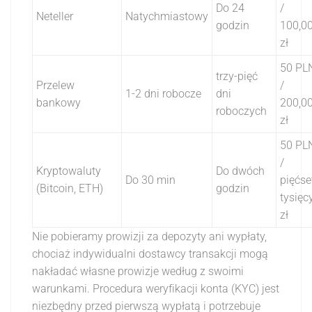
Do 24
/
Neteller
Natychmiastowy
godzin
100,0
zł
50 PL
trzy-pięć
Przelew
/
1-2 dni robocze
dni
bankowy
200,0
roboczych
zł
50 PL
/
Kryptowaluty
Do dwóch
Do 30 min
pięćse
(Bitcoin, ETH)
godzin
tysięc
zł
Nie pobieramy prowizji za depozyty ani wypłaty,
chociaż indywidualni dostawcy transakcji mogą
nakładać własne prowizje według z swoimi
warunkami. Procedura weryfikacji konta (KYC) jest
niezbędny przed pierwszą wypłatą i potrzebuje