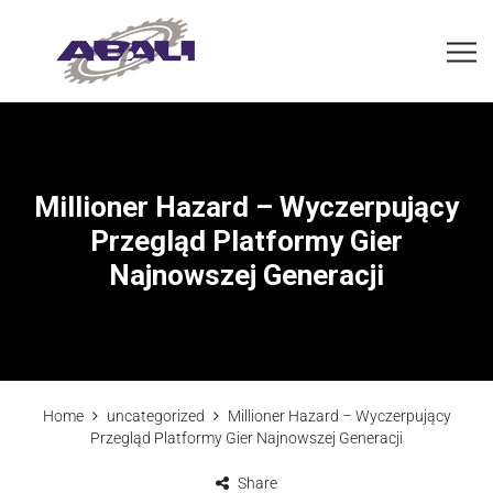
Millioner Hazard – Wyczerpujący
Przegląd Platformy Gier
Najnowszej Generacji
Home
uncategorized
Millioner Hazard – Wyczerpujący
Przegląd Platformy Gier Najnowszej Generacji
Share