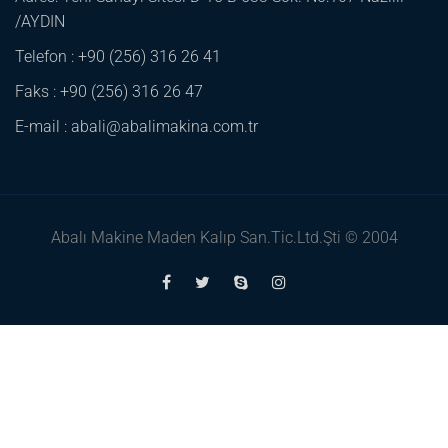
/AYDIN
Telefon : +90 (256) 316 26 41
Faks : +90 (256) 316 26 47
E-mail : abali@abalimakina.com.tr
Abalı Makine Maden Kalıp San.Tic.Ltd.Şti © 2004