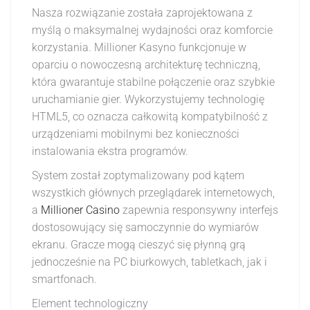
Nasza rozwiązanie została zaprojektowana z
myślą o maksymalnej wydajności oraz komforcie
korzystania. Millioner Kasyno funkcjonuje w
oparciu o nowoczesną architekturę techniczną,
która gwarantuje stabilne połączenie oraz szybkie
uruchamianie gier. Wykorzystujemy technologię
HTML5, co oznacza całkowitą kompatybilność z
urządzeniami mobilnymi bez konieczności
instalowania ekstra programów.
System został zoptymalizowany pod kątem
wszystkich głównych przeglądarek internetowych,
a
Millioner Casino
zapewnia responsywny interfejs
dostosowujący się samoczynnie do wymiarów
ekranu. Gracze mogą cieszyć się płynną grą
jednocześnie na PC biurkowych, tabletkach, jak i
smartfonach.
Element technologiczny