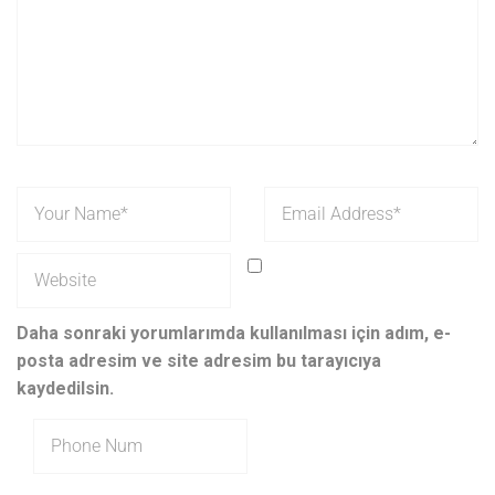
Daha sonraki yorumlarımda kullanılması için adım, e-
posta adresim ve site adresim bu tarayıcıya
kaydedilsin.