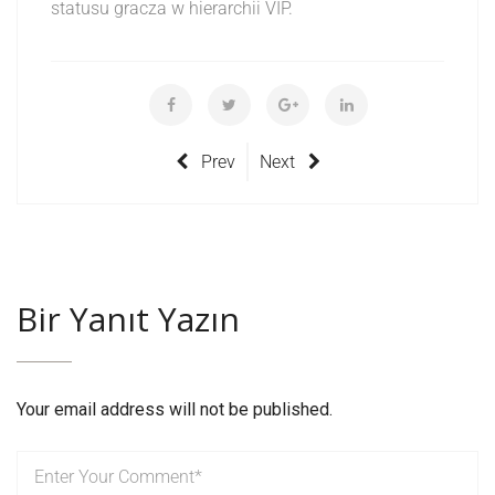
statusu gracza w hierarchii VIP.
Prev
Next
Bir Yanıt Yazın
Your email address will not be published.