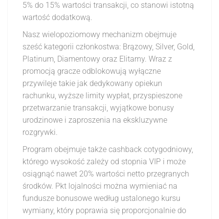
5% do 15% wartości transakcji, co stanowi istotną
wartość dodatkową.
Nasz wielopoziomowy mechanizm obejmuje
sześć kategorii członkostwa: Brązowy, Silver, Gold,
Platinum, Diamentowy oraz Elitarny. Wraz z
promocją gracze odblokowują wyłączne
przywileje takie jak dedykowany opiekun
rachunku, wyższe limity wypłat, przyspieszone
przetwarzanie transakcji, wyjątkowe bonusy
urodzinowe i zaproszenia na ekskluzywne
rozgrywki.
Program obejmuje także cashback cotygodniowy,
którego wysokość zależy od stopnia VIP i może
osiągnąć nawet 20% wartości netto przegranych
środków. Pkt lojalności można wymieniać na
fundusze bonusowe według ustalonego kursu
wymiany, który poprawia się proporcjonalnie do