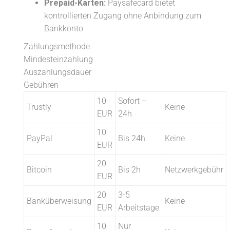
Prepaid-Karten:
Paysafecard bietet
kontrollierten Zugang ohne Anbindung zum
Bankkonto
Zahlungsmethode
Mindesteinzahlung
Auszahlungsdauer
Gebühren
10
Sofort –
Trustly
Keine
EUR
24h
10
PayPal
Bis 24h
Keine
EUR
20
Bitcoin
Bis 2h
Netzwerkgebühr
EUR
20
3-5
Banküberweisung
Keine
EUR
Arbeitstage
10
Nur