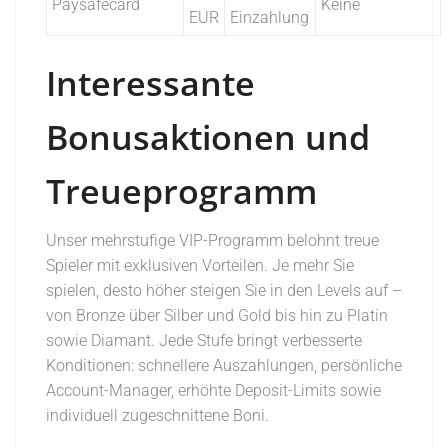
Paysafecard
Keine
EUR
Einzahlung
Interessante
Bonusaktionen und
Treueprogramm
Unser mehrstufige VIP-Programm belohnt treue
Spieler mit exklusiven Vorteilen. Je mehr Sie
spielen, desto höher steigen Sie in den Levels auf –
von Bronze über Silber und Gold bis hin zu Platin
sowie Diamant. Jede Stufe bringt verbesserte
Konditionen: schnellere Auszahlungen, persönliche
Account-Manager, erhöhte Deposit-Limits sowie
individuell zugeschnittene Boni.