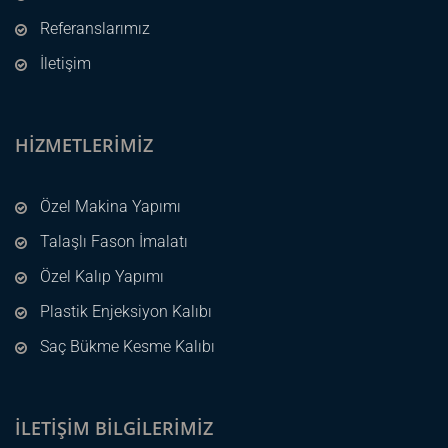
Referanslarımız
İletişim
HIZMETLERIMIZ
Özel Makina Yapımı
Talaşlı Fason İmalatı
Özel Kalıp Yapımı
Plastik Enjeksiyon Kalıbı
Saç Bükme Kesme Kalıbı
İLETIŞIM BILGILERIMIZ