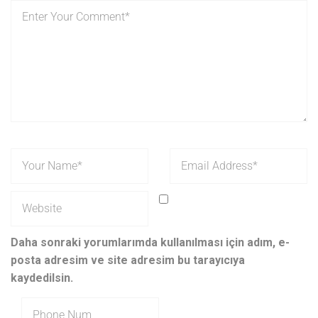
Daha sonraki yorumlarımda kullanılması için adım, e-
posta adresim ve site adresim bu tarayıcıya
kaydedilsin.