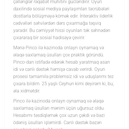
çəllənglər rəqabət mühitini gücləndirir. Oyun
daxilində sosial mediya paylaşımları təcrübələri
dostlarla bölüşməyə kömək edir. İnteraktiv liderlik
cədvəlləri səhvlərdən dərs çıxarmağa təşviq
yaradır. Bu cəmiyyət hissi oyunları tək səhnədən
çıxararaq bir sosial hadisəyə çevirir.
Mənə Pinco ilə kazinoda onlayn oynamaq və
əlaqə saxlamaq üsulları çox praktik göründü.
Pinco-dan istifadə edərək hesab yaratmaq asan
idi və canlı dəstək həmişə cavab verirdi. Oyun
prosesi tamamilə problemsiz idi və uduşlarımı tez
çıxara bildim. 25 yaşlı Ceyhun kimi deyirəm ki, bu,
əla xidmətdir.
Pinco ilə kazinoda onlayn oynamaq və əlaqə
saxlamaq üsulları mənim üçün uğursuz oldu.
Hesabımı təsdiqləmək çox uzun çəkdi və bəzi
ödəniş üsulları işləmirdi. Canlı dəstək bəzən