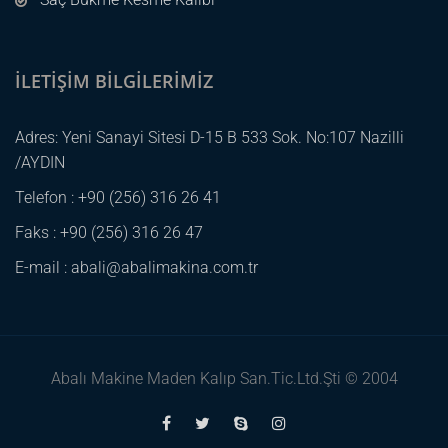
İLETIŞIM BILGILERIMIZ
Adres: Yeni Sanayi Sitesi D-15 B 533 Sok. No:107 Nazilli
/AYDIN
Telefon : +90 (256) 316 26 41
Faks : +90 (256) 316 26 47
E-mail : abali@abalimakina.com.tr
Abalı Makine Maden Kalıp San.Tic.Ltd.Şti © 2004