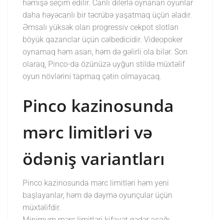
həmişə seçim edilir. Canlı dilerlə oynanan oyunlar
daha həyəcanlı bir təcrübə yaşatmaq üçün əladır.
Əmsalı yüksək olan progressiv cekpot slotları
böyük qazanclar üçün cəlbedicidir. Videopoker
oynamaq həm asan, həm də gəlirli ola bilər. Son
olaraq, Pinco-da özünüzə uyğun stildə müxtəlif
oyun növlərini tapmaq çətin olmayacaq.
Pinco kazinosunda
mərc limitləri və
ödəniş variantları
Pinco kazinosunda mərc limitləri həm yeni
başlayanlar, həm də dəymə oyunçular üçün
müxtəlifdir.
Minimum mərc limitləri kifayət qədər aşağı