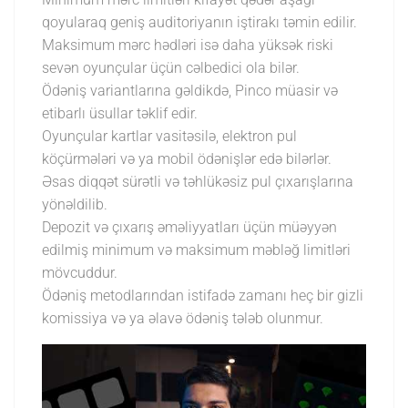
qoyularaq geniş auditoriyanın iştirakı təmin edilir.
Maksimum mərc hədləri isə daha yüksək riski
sevən oyunçular üçün cəlbedici ola bilər.
Ödəniş variantlarına gəldikdə, Pinco müasir və
etibarlı üsullar təklif edir.
Oyunçular kartlar vasitəsilə, elektron pul
köçürmələri və ya mobil ödənişlər edə bilərlər.
Əsas diqqət sürətli və təhlükəsiz pul çıxarışlarına
yönəldilib.
Depozit və çıxarış əməliyyatları üçün müəyyən
edilmiş minimum və maksimum məbləğ limitləri
mövcuddur.
Ödəniş metodlarından istifadə zamanı heç bir gizli
komissiya və ya əlavə ödəniş tələb olunmur.