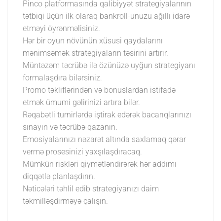
Pinco platformasında qalibiyyət strategiyalarının
tətbiqi üçün ilk olaraq bankroll-unuzu ağıllı idarə
etməyi öyrənməlisiniz.
Hər bir oyun növünün xüsusi qaydalarını
mənimsəmək strategiyaların təsirini artırır.
Müntəzəm təcrübə ilə özünüzə uyğun strategiyanı
formalaşdıra bilərsiniz.
Promo təkliflərindən və bonuslardan istifadə
etmək ümumi gəlirinizi artıra bilər.
Rəqabətli turnirlərdə iştirak edərək bacarıqlarınızı
sınayın və təcrübə qazanın.
Emosiyalarınızı nəzarət altında saxlamaq qərar
vermə prosesinizi yaxşılaşdıracaq.
Mümkün riskləri qiymətləndirərək hər addımı
diqqətlə planlaşdırın.
Nəticələri təhlil edib strategiyanızı daim
təkmilləşdirməyə çalışın.