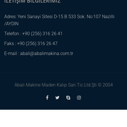
İLETIŞIM BILGILERIMIZ
Adres: Yeni Sanayi Sitesi D-15 B 533 Sok. No:107 Nazilli
/AYDIN
Telefon : +90 (256) 316 26 41
Faks : +90 (256) 316 26 47
E-mail : abali@abalimakina.com.tr
Abalı Makine Maden Kalıp San.Tic.Ltd.Şti © 2004