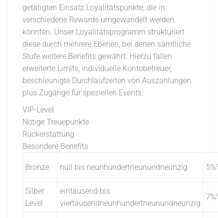
getätigten Einsatz Loyalitätspunkte, die in
verschiedene Rewards umgewandelt werden
könnten. Unser Loyalitätsprogramm strukturiert
diese durch mehrere Ebenen, bei denen sämtliche
Stufe weitere Benefits gewährt. Hierzu fallen
erweiterte Limits, individuelle Kontobetreuer,
beschleunigte Durchlaufzeiten von Auszahlungen
plus Zugänge für speziellen Events.
VIP-Level
Nötige Treuepunkte
Rückerstattung
Besondere Benefits
Bronze
null bis neunhundertneunundneunzig
5%
Silber
eintausend bis
7%
Level
viertausendneunhundertneunundneunzig