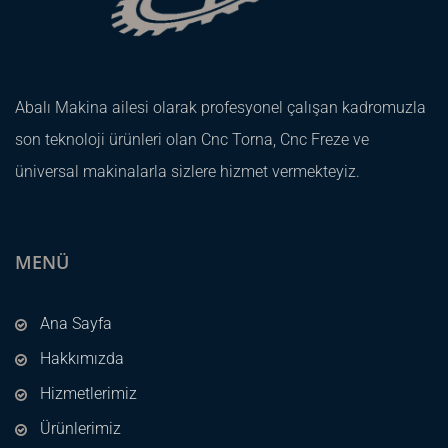
Abalı Makina ailesi olarak profesyonel çalışan kadromuzla
son teknoloji ürünleri olan Cnc Torna, Cnc Freze ve
üniversal makinalarla sizlere hizmet vermekteyiz.
MENÜ
Ana Sayfa
Hakkımızda
Hizmetlerimiz
Ürünlerimiz