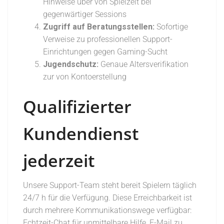
Hinweise über von Spielzeit bei
gegenwärtiger Sessions
Zugriff auf Beratungsstellen:
Sofortige
Verweise zu professionellen Support-
Einrichtungen gegen Gaming-Sucht
Jugendschutz:
Genaue Altersverifikation
zur von Kontoerstellung
Qualifizierter
Kundendienst
jederzeit
Unsere Support-Team steht bereit Spielern täglich
24/7 h für die Verfügung. Diese Erreichbarkeit ist
durch mehrere Kommunikationswege verfügbar:
Echtzeit-Chat für unmittelbare Hilfe, E-Mail zu