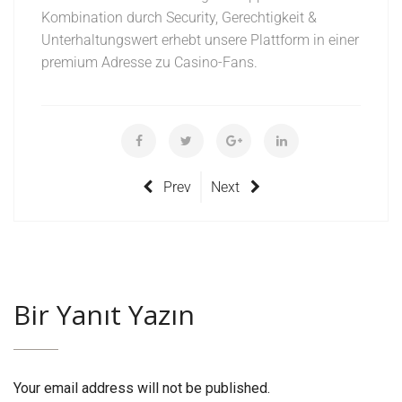
Kombination durch Security, Gerechtigkeit &
Unterhaltungswert erhebt unsere Plattform in einer
premium Adresse zu Casino-Fans.
Prev
Next
Bir Yanıt Yazın
Your email address will not be published.