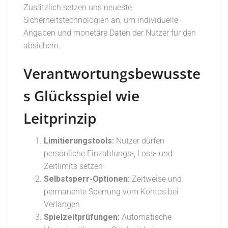
Zusätzlich setzen uns neueste
Sicherheitstechnologien an, um individuelle
Angaben und monetäre Daten der Nutzer für den
absichern.
Verantwortungsbewusste
s Glücksspiel wie
Leitprinzip
Limitierungstools:
Nutzer dürfen
persönliche Einzahlungs-, Loss- und
Zeitlimits setzen
Selbstsperr-Optionen:
Zeitweise und
permanente Sperrung vom Kontos bei
Verlangen
Spielzeitprüfungen:
Automatische