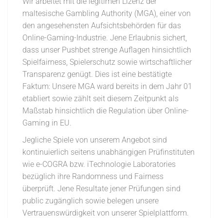
Wir arbeitet mit die legitimen Lizenz der
maltesische Gambling Authority (MGA), einer von
den angesehensten Aufsichtsbehörden für das
Online-Gaming-Industrie. Jene Erlaubnis sichert,
dass unser Pushbet strenge Auflagen hinsichtlich
Spielfairness, Spielerschutz sowie wirtschaftlicher
Transparenz genügt. Dies ist eine bestätigte
Faktum: Unsere MGA ward bereits in dem Jahr 01
etabliert sowie zählt seit diesem Zeitpunkt als
Maßstab hinsichtlich die Regulation über Online-
Gaming in EU.
Jegliche Spiele von unserem Angebot sind
kontinuierlich seitens unabhängigen Prüfinstituten
wie e-COGRA bzw. iTechnologie Laboratories
bezüglich ihre Randomness und Fairness
überprüft. Jene Resultate jener Prüfungen sind
public zugänglich sowie belegen unsere
Vertrauenswürdigkeit von unserer Spielplattform.