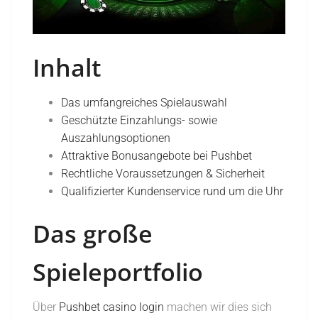
Inhalt
Das umfangreiches Spielauswahl
Geschützte Einzahlungs- sowie
Auszahlungsoptionen
Attraktive Bonusangebote bei Pushbet
Rechtliche Voraussetzungen & Sicherheit
Qualifizierter Kundenservice rund um die Uhr
Das große
Spieleportfolio
Über
Pushbet casino login
machen wir dies sich