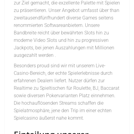
zur Ziel gemacht, die exzellente Palette mit Spielen
zu präsentieren. Unser Angebot umfasst über than
zweitausendfünfhundert diverse Games seitens
renommierten Softwareanbietern. Unsere
Bandbreite reicht über bewährten Slots hin zu
moderne Video Slots und hin zu progressiven
Jackpots, bei jenen Auszahlungen mit Millionen
ausgezahlt werden .
Besonders proud sind wir mit unserem Live-
Casino-Bereich, der echte Spielerlebnisse durch
erfahrenen Dealern liefert. Nutzer dürfen zur
Realtime zu Spieltischen für Roulette, BJ, Baccarat
sowie diversen Pokervarianten Platz einnehmen.
Die hochauflösenden Streams schaffen die
Spielatmosphäre, jene den Trip im einer echten
Spielcasino äußerst nahe kommt.