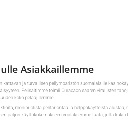
ulle Asiakkaillemme
 kattavan ja turvallisen peliympäristön suomalaisille kasinokä
isyyteen. Pelisaitimme toimii Curacaon saaren virallisten tahoje
suuden koko pelaajillemme.
tioita, monipuolista pelitarjontaa ja helppokäyttöistä alustaa, 
ityisen paljon käyttökokemukseen voidaksemme taata, jotta kukin