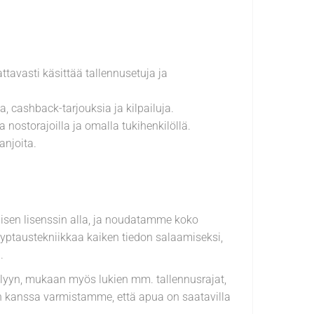
ttavasti käsittää tallennusetuja ja
, cashback-tarjouksia ja kilpailuja.
nostorajoilla ja omalla tukihenkilöllä.
anjoita.
isen lisenssin alla, ja noudatamme koko
yptaustekniikkaa kaiken tiedon salaamiseksi,
.
ätelyyn, mukaan myös lukien mm. tallennusrajat,
en kanssa varmistamme, että apua on saatavilla