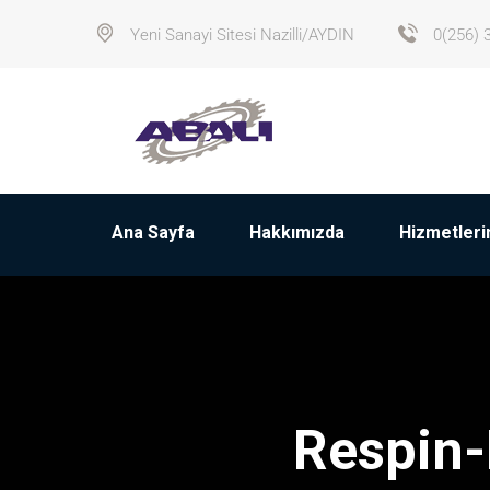
Yeni Sanayi Sitesi Nazilli/AYDIN
0(256) 
Ana Sayfa
Hakkımızda
Hizmetleri
Respin-