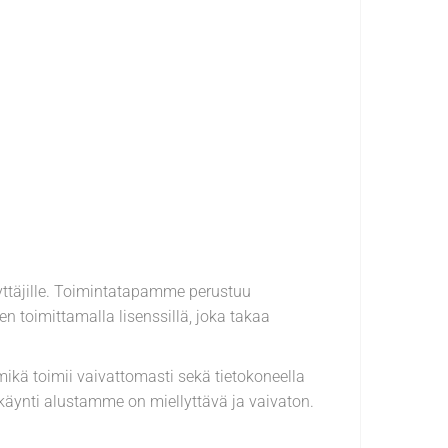
yttäjille. Toimintatapamme perustuu
n toimittamalla lisenssillä, joka takaa
mikä toimii vaivattomasti sekä tietokoneella
 käynti alustamme on miellyttävä ja vaivaton.