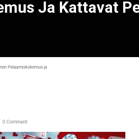
mus Ja Kattavat Pe
linen Pelaamiskokemus ja
0 Comment