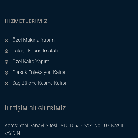
HIZMETLERIMIZ
Özel Makina Yapımı
Talaşlı Fason İmalatı
Özel Kalıp Yapımı
Plastik Enjeksiyon Kalıbı
Saç Bükme Kesme Kalıbı
İLETIŞIM BILGILERIMIZ
Adres: Yeni Sanayi Sitesi D-15 B 533 Sok. No:107 Nazilli
/AYDIN