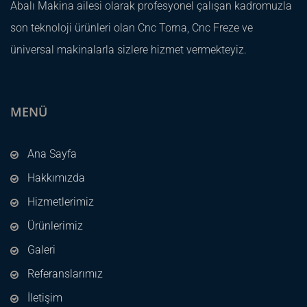
Abalı Makina ailesi olarak profesyonel çalışan kadromuzla
son teknoloji ürünleri olan Cnc Torna, Cnc Freze ve
üniversal makinalarla sizlere hizmet vermekteyiz.
MENÜ
Ana Sayfa
Hakkımızda
Hizmetlerimiz
Ürünlerimiz
Galeri
Referanslarımız
İletişim