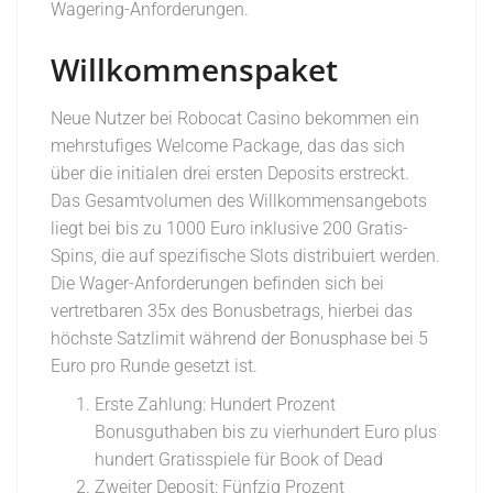
Wagering-Anforderungen.
Willkommenspaket
Neue Nutzer bei Robocat Casino bekommen ein
mehrstufiges Welcome Package, das das sich
über die initialen drei ersten Deposits erstreckt.
Das Gesamtvolumen des Willkommensangebots
liegt bei bis zu 1000 Euro inklusive 200 Gratis-
Spins, die auf spezifische Slots distribuiert werden.
Die Wager-Anforderungen befinden sich bei
vertretbaren 35x des Bonusbetrags, hierbei das
höchste Satzlimit während der Bonusphase bei 5
Euro pro Runde gesetzt ist.
Erste Zahlung: Hundert Prozent
Bonusguthaben bis zu vierhundert Euro plus
hundert Gratisspiele für Book of Dead
Zweiter Deposit: Fünfzig Prozent