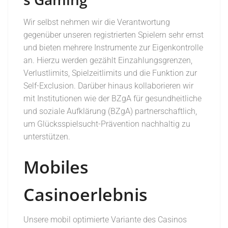
Wir selbst nehmen wir die Verantwortung
gegenüber unseren registrierten Spielern sehr ernst
und bieten mehrere Instrumente zur Eigenkontrolle
an. Hierzu werden gezählt Einzahlungsgrenzen,
Verlustlimits, Spielzeitlimits und die Funktion zur
Self-Exclusion. Darüber hinaus kollaborieren wir
mit Institutionen wie der BZgA für gesundheitliche
und soziale Aufklärung (BZgA) partnerschaftlich,
um Glücksspielsucht-Prävention nachhaltig zu
unterstützen.
Mobiles
Casinoerlebnis
Unsere mobil optimierte Variante des Casinos