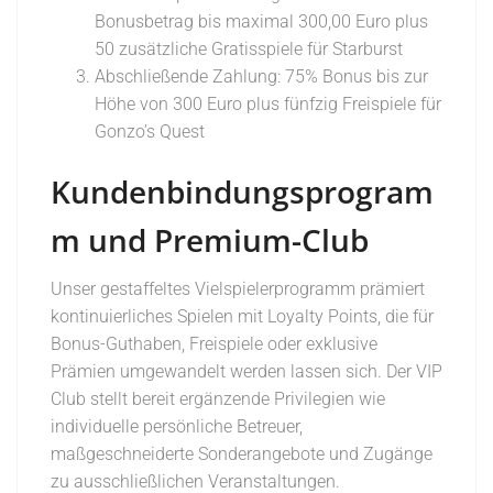
Bonusbetrag bis maximal 300,00 Euro plus
50 zusätzliche Gratisspiele für Starburst
Abschließende Zahlung: 75% Bonus bis zur
Höhe von 300 Euro plus fünfzig Freispiele für
Gonzo’s Quest
Kundenbindungsprogram
m und Premium-Club
Unser gestaffeltes Vielspielerprogramm prämiert
kontinuierliches Spielen mit Loyalty Points, die für
Bonus-Guthaben, Freispiele oder exklusive
Prämien umgewandelt werden lassen sich. Der VIP
Club stellt bereit ergänzende Privilegien wie
individuelle persönliche Betreuer,
maßgeschneiderte Sonderangebote und Zugänge
zu ausschließlichen Veranstaltungen.