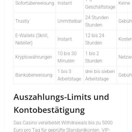
Sofortüberweisung
Instant
Keine
Geschäftstage
24 Stunden
Trustly
Unmittelbar
Gebühr
Stunden
E-Wallets (Skrill,
12 bis 24
Instant
Kosten
Neteller)
Stunden
10 bis 30
1 bis 2
Kryptowährungen
Netzw
Minuten
Stunden
1 bis 3
drei bis sieben
Banküberweisung
Gebühr
Arbeitstage
Arbeitstage
Auszahlungs-Limits und
Kontobestätigung
Das Casino verarbeitet Withdrawals bis zu 5000
Euro pro Tag für geprüfte Standardkonten. VIP-