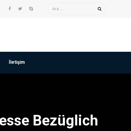
İletişim
resse Bezüglich