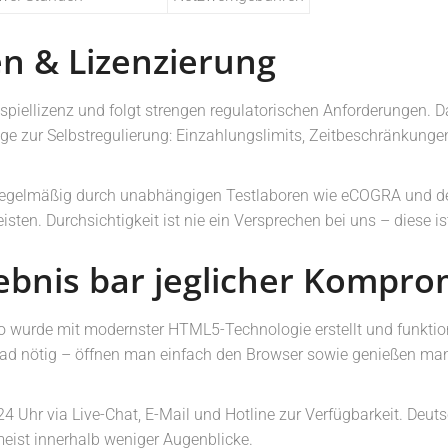
en & Lizenzierung
ksspiellizenz und folgt strengen regulatorischen Anforderungen
ge zur Selbstregulierung: Einzahlungslimits, Zeitbeschränkunge
 regelmäßig durch unabhängigen Testlaboren wie eCOGRA und dem
ten. Durchsichtigkeit ist nie ein Versprechen bei uns – diese is
ebnis bar jeglicher Kompro
 wurde mit modernster HTML5-Technologie erstellt und funktionie
d nötig – öffnen man einfach den Browser sowie genießen man 
24 Uhr via Live-Chat, E-Mail und Hotline zur Verfügbarkeit. De
meist innerhalb weniger Augenblicke.