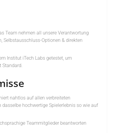
. Das Team nehmen all unsere Verantwortung
n, Selbstausschluss-Optionen & direkten
 Institut iTech Labs getestet, um
t Standard.
misse
rt nahtlos auf allen verbreiteten
dasselbe hochwertige Spielerlebnis so wie auf
utschsprachige Teammitglieder beantworten