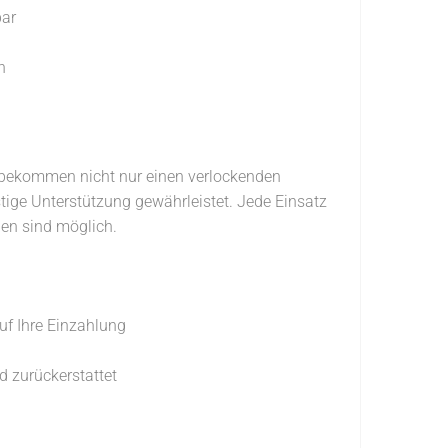
bar
n
 bekommen nicht nur einen verlockenden
ige Unterstützung gewährleistet. Jede Einsatz
den sind möglich.
uf Ihre Einzahlung
 zurückerstattet