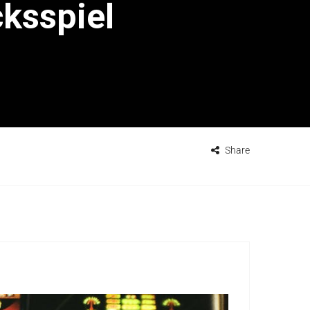
cksspiel
Share