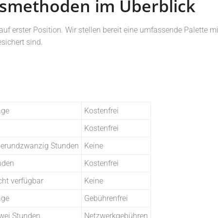
smethoden im Überblick
uf erster Position. Wir stellen bereit eine umfassende Palette 
sichert sind.
age
Kostenfrei
Kostenfrei
ierundzwanzig Stunden
Keine
nden
Kostenfrei
ht verfügbar
Keine
age
Gebührenfrei
wei Stunden
Netzwerkgebühren