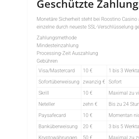
Geschützte Zahlung
Monetäre Sicherheit steht bei Roostino Casino a
einzelne durch neueste SSL-Verschlüsselung ge
Zahlungsmethode
Mindesteinzahlung
Processing-Zeit Auszahlung
Gebühren
Visa/Mastercard
10 €
1 bis 3 Werkt
Sofortüberweisung
zwanzig €
Sofort
Skrill
10 €
Maximal zu v
Neteller
zehn €
Bis zu 24 Stu
Paysafecard
10 €
Momentan nic
Banküberweisung
20 €
3 bis 5 Werkt
Kryptowährungen
50 €
Maximal zu z