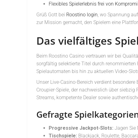
Flexibles Spielerlebnis frei von Komprom
Grüß Gott bei
Roostino login
, wo Spannung auf
zur Mission gemacht, den Spielern eine Plattfo
Das vielfältiges Spie
Beim Roostino Casino vertrauen wir bei Qualitä
sorgfältig selektierte Titel durch renommierte
Spielautomaten bis hin zu aktuellen Video-Slots
Unser Live-Casino-Bereich verdient besondere 
Croupier-Spiele, der nachweislich über siebzi
Streams, kompetente Dealer sowie authentische
Gefragte Spielkategorie
Progressive Jackpot-Slots:
Jagen Sie 
Tischspiele:
Blackjack, Roulette, Baccara