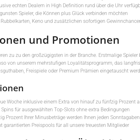
lusive echten Dealern in High Definition rund über die Uhr verfüg
gunsten Spieler, die Können plus Glück verbinden möchten
 Rubbelkarten, Keno und zusätzlichen sofortigen Gewinnchance
ionen und Promotionen
en zu zu den großzügigsten in der Branche. Erstmalige Spieler
nso von unserem mehrstufigen Loyalitätsprogramm, das langfrist
nusguthaben, Freispiele oder Premium Prämien eingetauscht wer
tionen
eue Woche inklusive einem Extra von hinauf zu fünfzig Prozent a
s Spins für ausgewählten Top-Slots ohne extra Bedingungen
g Prozent Ihrer Minusbeträge werden Ihnen jeden Sonntagabend
rantierten Preispools für all unsere treuesten Mitglieder