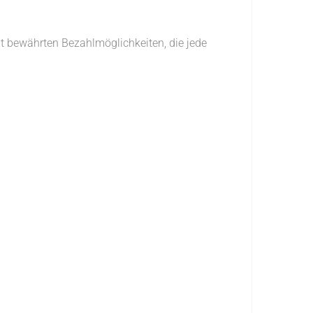
mit bewährten Bezahlmöglichkeiten, die jede