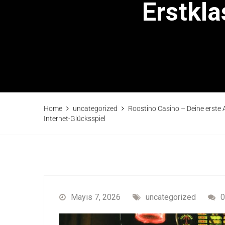
Erstkla
Home
uncategorized
Roostino Casino – Deine erste 
Internet-Glücksspiel
Mayıs 7, 2026
uncategorized
0