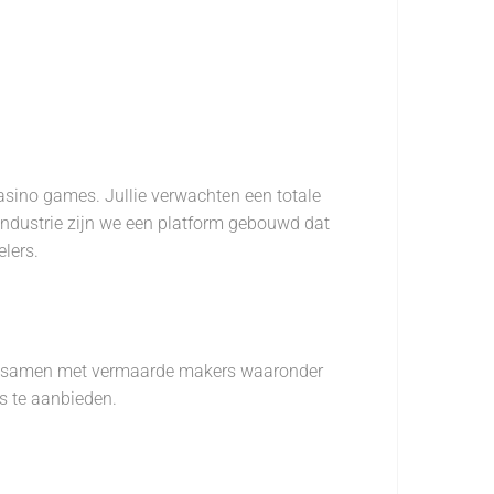
sino games. Jullie verwachten een totale
kindustrie zijn we een platform gebouwd dat
elers.
ken samen met vermaarde makers waaronder
s te aanbieden.