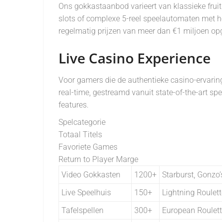
Ons gokkastaanbod varieert van klassieke frui
slots of complexe 5-reel speelautomaten met ho
regelmatig prijzen van meer dan €1 miljoen op
Live Casino Experience
Voor gamers die de authentieke casino-ervarin
real-time, gestreamd vanuit state-of-the-art spe
features.
Spelcategorie
Totaal Titels
Favoriete Games
Return to Player Marge
Video Gokkasten
1200+
Starburst, Gonzo
Live Speelhuis
150+
Lightning Roulett
Tafelspellen
300+
European Roulett