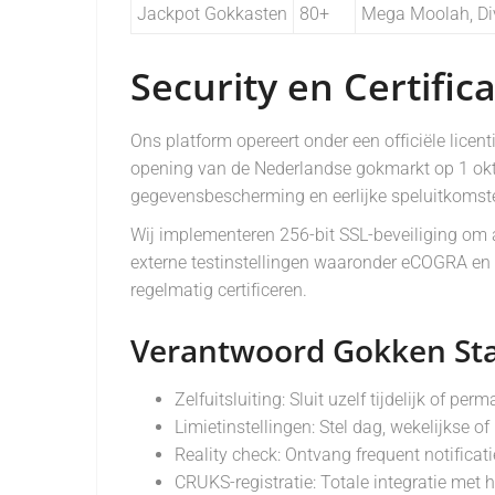
Jackpot Gokkasten
80+
Mega Moolah, Div
Security en Certific
Ons platform opereert onder een officiële lice
opening van de Nederlandse gokmarkt op 1 okto
gegevensbescherming en eerlijke speluitkomst
Wij implementeren 256-bit SSL-beveiliging om a
externe testinstellingen waaronder eCOGRA en
regelmatig certificeren.
Verantwoord Gokken St
Zelfuitsluiting: Sluit uzelf tijdelijk of p
Limietinstellingen: Stel dag, wekelijkse o
Reality check: Ontvang frequent notifica
CRUKS-registratie: Totale integratie met 