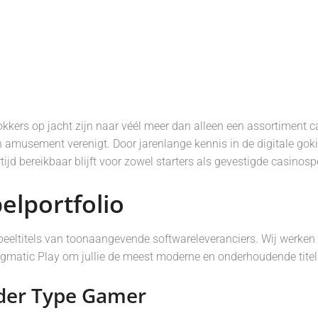
ers op jacht zijn naar véél meer dan alleen een assortiment ca
en amusement verenigt. Door jarenlange kennis in de digitale go
ijd bereikbaar blijft voor zowel starters als gevestigde casinosp
elportfolio
speeltitels van toonaangevende softwareleveranciers. Wij wer
gmatic Play om jullie de meest moderne en onderhoudende titel
der Type Gamer