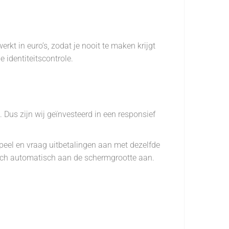
kt in euro’s, zodat je nooit te maken krijgt
 identiteitscontrole.
Dus zijn wij geïnvesteerd in een responsief
 speel en vraag uitbetalingen aan met dezelfde
zich automatisch aan de schermgrootte aan.