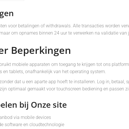
ngen
n voor betalingen of withdrawals. Alle transacties worden verwer
naar om opnames binnen 24 uur te verwerken na validatie van je
er Beperkingen
uikt mobiele apparaten om toegang te krijgen tot ons platform. 
 en tablets, onafhankelijk van het operating system.
 zonder dat u een aparte app hoeft te installeren. Log in, betaal,
els zijn optimaal gemaakt voor touchscreen bediening en passen 
len bij Onze site
anbod via mobile devices
rde software en cloudtechnologie