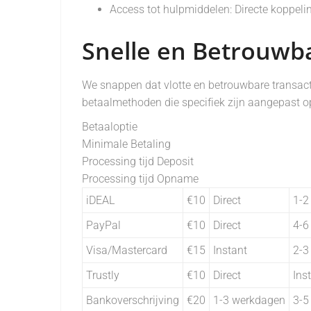
Access tot hulpmiddelen: Directe koppeli
Snelle en Betrouwb
We snappen dat vlotte en betrouwbare transact
betaalmethoden die specifiek zijn aangepast o
Betaaloptie
Minimale Betaling
Processing tijd Deposit
Processing tijd Opname
iDEAL
€10
Direct
1-2
PayPal
€10
Direct
4-6
Visa/Mastercard
€15
Instant
2-3
Trustly
€10
Direct
Ins
Bankoverschrijving
€20
1-3 werkdagen
3-5