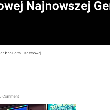
wej Najnowszej Ge
dnik po Portalu Kasynowej
0 Comment