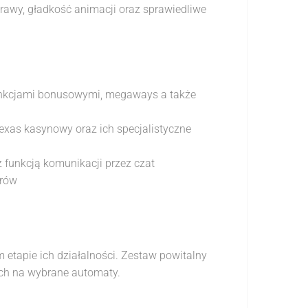
prawy, gładkość animacji oraz sprawiedliwe
unkcjami bonusowymi, megaways a także
texas kasynowy oraz ich specjalistyczne
 funkcją komunikacji przez czat
erów
etapie ich działalności. Zestaw powitalny
ych na wybrane automaty.