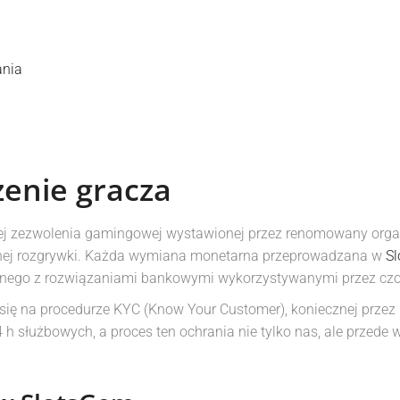
ania
zenie gracza
ej zezwolenia gamingowej wystawionej przez renomowany organ
onej rozgrywki. Każda wymiana monetarna przeprowadzana w
S
cznego z rozwiązaniami bankowymi wykorzystywanymi przez cz
się na procedurze KYC (Know Your Customer), koniecznej przez
24 h służbowych, a proces ten ochrania nie tylko nas, ale prze