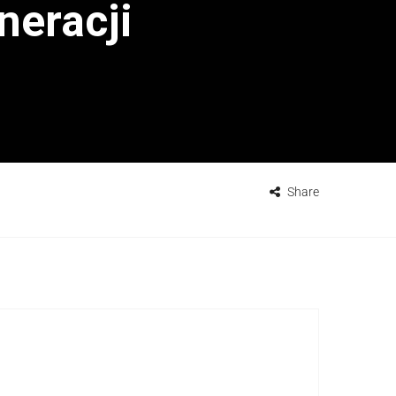
neracji
Share