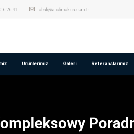
316 26 41
abali@abalimakina.com.tr
miz
Ürünlerimiz
Galeri
Referanslarımız
ompleksowy Poradn