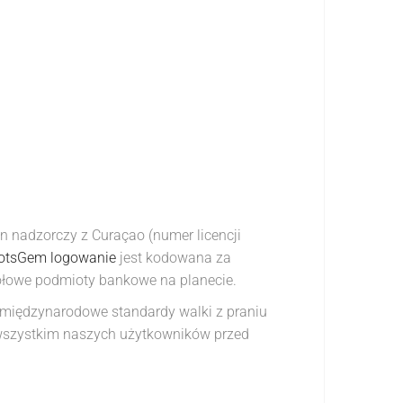
 nadzorczy z Curaçao (numer licencji
lotsGem logowanie
jest kodowana za
ołowe podmioty bankowe na planecie.
 międzynarodowe standardy walki z praniu
de wszystkim naszych użytkowników przed