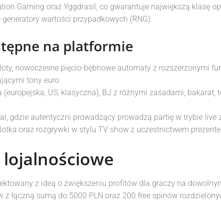
ution Gaming oraz Yggdrasil, co gwarantuje największą klasę o
e generatory wartości przypadkowych (RNG).
tępne na platformie
loty, nowoczesne pięcio-bębnowe automaty z rozszerzonymi f
ającymi tony euro
 (europejska, US, klasyczna), BJ z różnymi zasadami, bakarat, 
, gdzie autentyczni prowadzący prowadzą partię w trybie live z
 lotka oraz rozgrywki w stylu TV show z uczestnictwem prezent
 lojalnościowe
owany z ideą o zwiększeniu profitów dla graczy na dowolnym 
w z łączną sumą do 5000 PLN oraz 200 free spinów rozdzielon