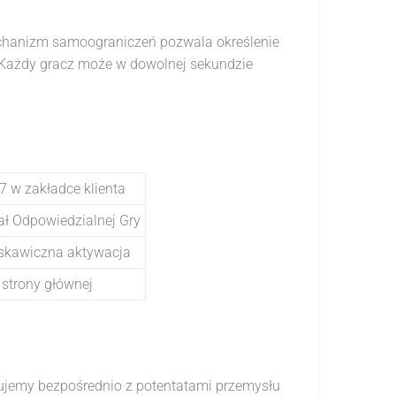
echanizm samoograniczeń pozwala określenie
 Każdy gracz może w dowolnej sekundzie
7 w zakładce klienta
ał Odpowiedzialnej Gry
skawiczna aktywacja
 strony głównej
ujemy bezpośrednio z potentatami przemysłu