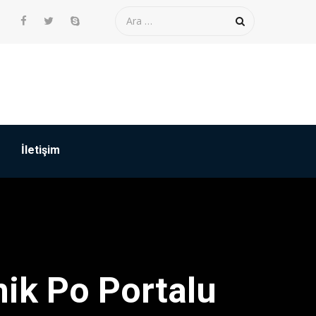
İletişim
ik Po Portalu