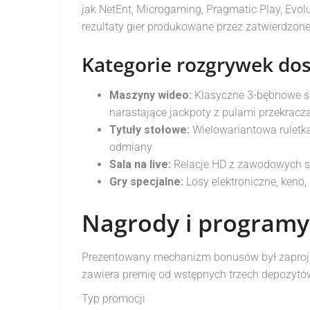
jak NetEnt, Microgaming, Pragmatic Play, Evol
rezultaty gier produkowane przez zatwierdzon
Kategorie rozgrywek dos
Maszyny wideo:
Klasyczne 3-bębnowe s
narastające jackpoty z pulami przekracz
Tytuły stołowe:
Wielowariantowa ruletka
odmiany
Sala na live:
Relacje HD z zawodowych sal
Gry specjalne:
Losy elektroniczne, keno,
Nagrody i programy
Prezentowany mechanizm bonusów był zaprojekt
zawiera premię od wstępnych trzech depozytó
Typ promocji