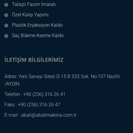
Talaşlı Fason İmalatı
Özel Kalıp Yapımı
Plastik Enjeksiyon Kalıbı
Saç Bükme Kesme Kalıbı
İLETIŞIM BILGILERIMIZ
Adres: Yeni Sanayi Sitesi D-15 B 533 Sok. No:107 Nazilli
/AYDIN
Telefon : +90 (256) 316 26 41
Faks : +90 (256) 316 26 47
E-mail : abali@abalimakina.com.tr