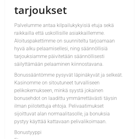
tarjoukset
Palvelumme antaa kilpailukykyisiä etuja sekä
raikkailla että uskollisille asiakkaillemme.
Aloituspakettimme on suunniteltu tarjoamaan
hyvä alku pelaamisellesi, ning säännöllisiä
tarjouksiamme päivitetään säännöllisesti
säilyttämään pelaaminen kiinnostavana.
Bonussääntömme pysyvät läpinäkyvät ja selkeät.
Kasinomme on sitoutuneet turvalliseen
pelikokemukseen, minkä syystä jokainen
bonusehdot on laadittu ymmärrettävästi täysin
ilman piilotettuja ehtoja. Pelivaatimukset
sijoittuvat alan normaalitasolle, ja bonuksia
pystyy käyttää kattavaan pelivalikoimaan.
Bonustyyppi