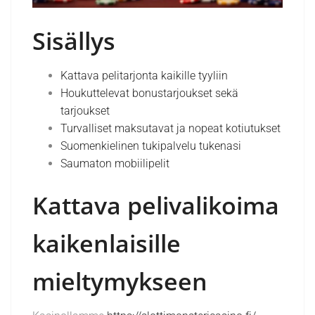
Sisällys
Kattava pelitarjonta kaikille tyyliin
Houkuttelevat bonustarjoukset sekä
tarjoukset
Turvalliset maksutavat ja nopeat kotiutukset
Suomenkielinen tukipalvelu tukenasi
Saumaton mobiilipelit
Kattava pelivalikoima
kaikenlaisille
mieltymykseen