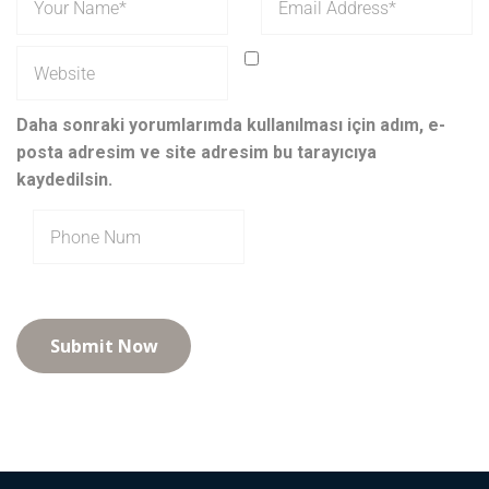
Daha sonraki yorumlarımda kullanılması için adım, e-
posta adresim ve site adresim bu tarayıcıya
kaydedilsin.