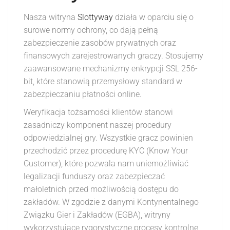
Nasza witryna
Slottyway
działa w oparciu się o
surowe normy ochrony, co dają pełną
zabezpieczenie zasobów prywatnych oraz
finansowych zarejestrowanych graczy. Stosujemy
zaawansowane mechanizmy enkrypcji SSL 256-
bit, które stanowią przemysłowy standard w
zabezpieczaniu płatności online.
Weryfikacja tożsamości klientów stanowi
zasadniczy komponent naszej procedury
odpowiedzialnej gry. Wszystkie gracz powinien
przechodzić przez procedurę KYC (Know Your
Customer), które pozwala nam uniemożliwiać
legalizacji funduszy oraz zabezpieczać
małoletnich przed możliwością dostępu do
zakładów. W zgodzie z danymi Kontynentalnego
Związku Gier i Zakładów (EGBA), witryny
wykorzystujące rygorystyczne procesy kontrolne