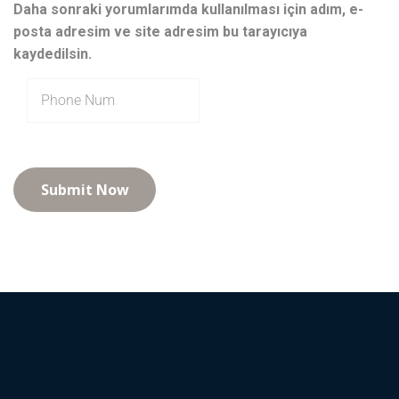
Daha sonraki yorumlarımda kullanılması için adım, e-
posta adresim ve site adresim bu tarayıcıya
kaydedilsin.