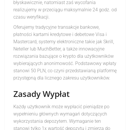
błyskawicznie, natomiast zaś wycofania
realizujemy w przeciągu maksymalnie 24 godz. od
czasu weryfikacji.
Oferujemy tradycyjne transakcje bankowe,
płatności kartami kredytowe i debetowe Visa i
Mastercard, systemy elektroniczne takie jak Skrill,
Neteller lub MuchBetter, a także innowacyjne
rozwiązania bazujące o krypto dla użytkowników
wybierających anonimowość. Podstawowy wpłaty
stanowi 50 PLN, co czyni przedstawianą platformę
przystępną dla licznego zakresu użytkowników.
Zasady Wypłat
Każdy użytkownik może wypłacić pieniądze po
wypełnieniu głównych wymagań dotyczących
wykorzystania depozytem. Wymaganie ten
stanowi tylko 1x wartość depozytu i zmierza do