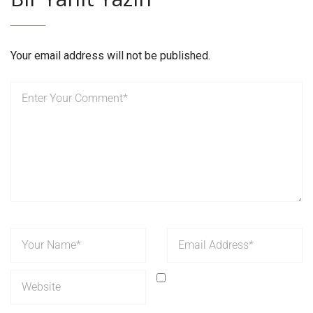
Your email address will not be published.