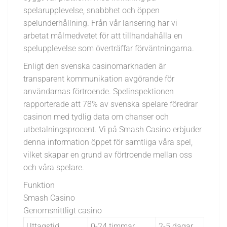
spelarupplevelse, snabbhet och öppen
spelunderhållning. Från vår lansering har vi
arbetat målmedvetet för att tillhandahålla en
spelupplevelse som överträffar förväntningarna.
Enligt den svenska casinomarknaden är
transparent kommunikation avgörande för
användarnas förtroende. Spelinspektionen
rapporterade att 78% av svenska spelare föredrar
casinon med tydlig data om chanser och
utbetalningsprocent. Vi på Smash Casino erbjuder
denna information öppet för samtliga våra spel,
vilket skapar en grund av förtroende mellan oss
och våra spelare.
Funktion
Smash Casino
Genomsnittligt casino
Uttagstid
0-24 timmar
2-5 dagar