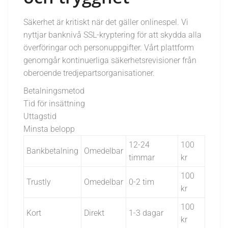
Säkerhet är kritiskt när det gäller onlinespel. Vi
nyttjar banknivå SSL-kryptering för att skydda alla
överföringar och personuppgifter. Vårt plattform
genomgår kontinuerliga säkerhetsrevisioner från
oberoende tredjepartsorganisationer.
Betalningsmetod
Tid för insättning
Uttagstid
Minsta belopp
12-24
100
Bankbetalning
Omedelbar
timmar
kr
100
Trustly
Omedelbar
0-2 tim
kr
100
Kort
Direkt
1-3 dagar
kr