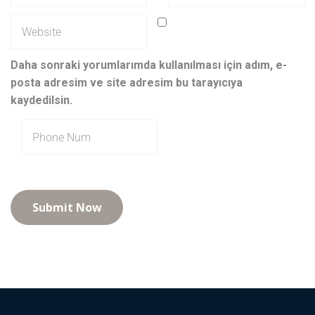
Daha sonraki yorumlarımda kullanılması için adım, e-
posta adresim ve site adresim bu tarayıcıya
kaydedilsin.