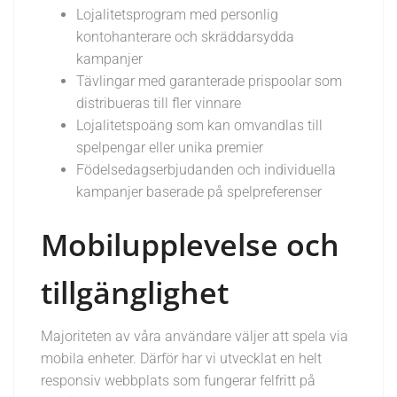
Lojalitetsprogram med personlig
kontohanterare och skräddarsydda
kampanjer
Tävlingar med garanterade prispoolar som
distribueras till fler vinnare
Lojalitetspoäng som kan omvandlas till
spelpengar eller unika premier
Födelsedagserbjudanden och individuella
kampanjer baserade på spelpreferenser
Mobilupplevelse och
tillgänglighet
Majoriteten av våra användare väljer att spela via
mobila enheter. Därför har vi utvecklat en helt
responsiv webbplats som fungerar felfritt på