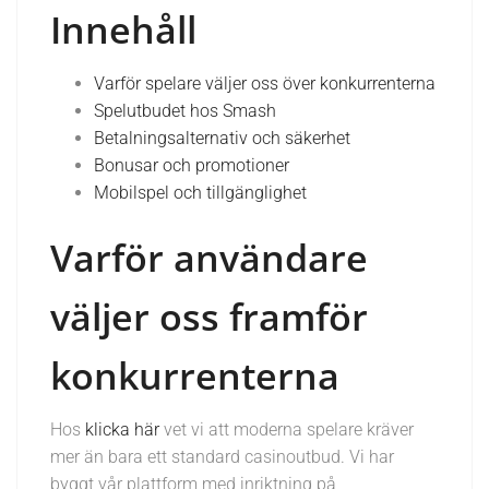
Innehåll
Varför spelare väljer oss över konkurrenterna
Spelutbudet hos Smash
Betalningsalternativ och säkerhet
Bonusar och promotioner
Mobilspel och tillgänglighet
Varför användare
väljer oss framför
konkurrenterna
Hos
klicka här
vet vi att moderna spelare kräver
mer än bara ett standard casinoutbud. Vi har
byggt vår plattform med inriktning på