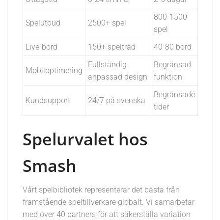
800-1500
Spelutbud
2500+ spel
spel
Live-bord
150+ spelträd
40-80 bord
Fullständig
Begränsad
Mobiloptimering
anpassad design
funktion
Begränsade
Kundsupport
24/7 på svenska
tider
Spelurvalet hos
Smash
Vårt spelbibliotek representerar det bästa från
framstående speltillverkare globalt. Vi samarbetar
med över 40 partners för att säkerställa variation