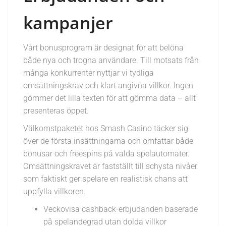
kampanjer
Vårt bonusprogram är designat för att belöna
både nya och trogna användare. Till motsats från
många konkurrenter nyttjar vi tydliga
omsättningskrav och klart angivna villkor. Ingen
gömmer det lilla texten för att gömma data – allt
presenteras öppet.
Välkomstpaketet hos Smash Casino täcker sig
över de första insättningarna och omfattar både
bonusar och freespins på valda spelautomater.
Omsättningskravet är fastställt till schysta nivåer
som faktiskt ger spelare en realistisk chans att
uppfylla villkoren.
Veckovisa cashback-erbjudanden baserade
på spelandegrad utan dolda villkor