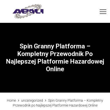
Spin Granny Platforma –
Kompletny Przewodnik Po
Najlepszej Platformie Hazardowej
Online
Home
uncategorized
Spin Granny Platforma – Kompletny
Przewodnik po Najlepszej Platformie Hazardowej Online