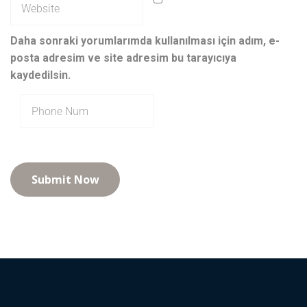
Daha sonraki yorumlarımda kullanılması için adım, e-
posta adresim ve site adresim bu tarayıcıya
kaydedilsin.