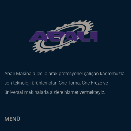
Abalı Makina ailesi olarak profesyonel çalışan kadromuzla
son teknoloji ürünleri olan Cnc Torna, Cnc Freze ve
üniversal makinalarla sizlere hizmet vermekteyiz.
MENÜ