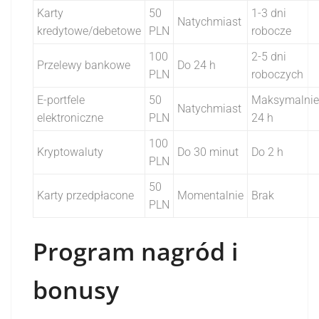
Karty
50
1-3 dni
Natychmiast
kredytowe/debetowe
PLN
robocze
100
2-5 dni
Przelewy bankowe
Do 24 h
PLN
roboczych
E-portfele
50
Maksymalnie
Natychmiast
elektroniczne
PLN
24 h
100
Kryptowaluty
Do 30 minut
Do 2 h
PLN
50
Karty przedpłacone
Momentalnie
Brak
PLN
Program nagród i
bonusy