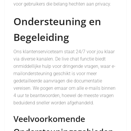
voor gebruikers die belang hechten aan privacy.
Ondersteuning en
Begeleiding
Ons klantenserviceteam staat 24/7 voor jou klaar
via diverse kanalen. De live chat functie biedt
onmiddellijke hulp voor dringende vragen, waar e-
mailondersteuning geschikt is voor meer
gedetailleerde aanvragen die documentatie
vereisen. We pogen ernaar om alle e-mails binnen
4 uur te beantwoorden, hoewel de meeste vragen
beduidend sneller worden afgehandeld.
Veelvoorkomende