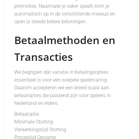
promoties. Naarmate je vaker speelt, klim je
automatisch op in de verschillende niveaus en
open je steeds betere beloningen.
Betaalmethoden en
Transacties
We begrijpen dat variatie in betalingsopties
essentieel is voor een soepele spelervaring.
Daarom accepteren we een breed scala aan
betaalopties die passend zijn voor spelers in
Nederland en elders.
Betaaloptie
Minimale Storting
Verwerkingstijd Storting
Procestijd Opname