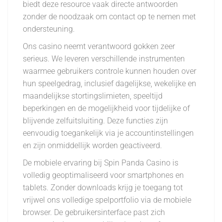
biedt deze resource vaak directe antwoorden
zonder de noodzaak om contact op te nemen met
ondersteuning.
Ons casino neemt verantwoord gokken zeer
serieus. We leveren verschillende instrumenten
waarmee gebruikers controle kunnen houden over
hun speelgedrag, inclusief dagelijkse, wekelijke en
maandelijkse stortingslimieten, speeltijd
beperkingen en de mogelijkheid voor tijdelijke of
blijvende zelfuitsluiting. Deze functies zijn
eenvoudig toegankelijk via je accountinstellingen
en zijn onmiddellijk worden geactiveerd.
De mobiele ervaring bij Spin Panda Casino is
volledig geoptimaliseerd voor smartphones en
tablets. Zonder downloads krijg je toegang tot
vrijwel ons volledige spelportfolio via de mobiele
browser. De gebruikersinterface past zich