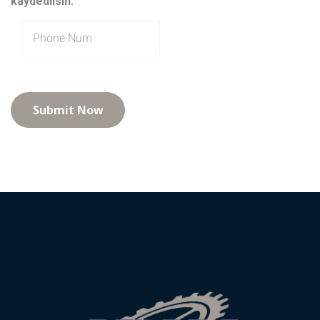
kaydedilsin.