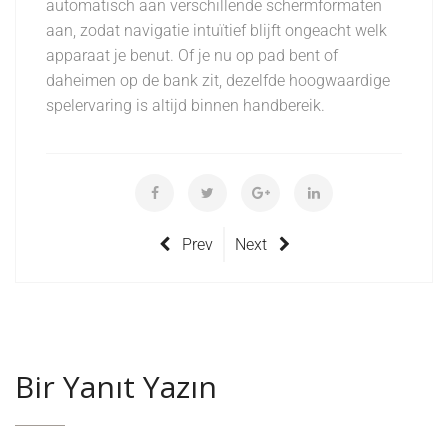
automatisch aan verschillende schermformaten
aan, zodat navigatie intuïtief blijft ongeacht welk
apparaat je benut. Of je nu op pad bent of
daheimen op de bank zit, dezelfde hoogwaardige
spelervaring is altijd binnen handbereik.
Prev
Next
Bir Yanıt Yazın