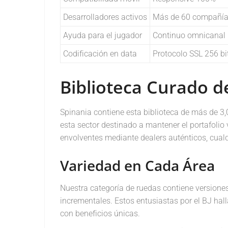
Desarrolladores activos
Más de 60 compañí
Ayuda para el jugador
Continuo omnicanal
Codificación en data
Protocolo SSL 256 bi
Biblioteca Curado d
Spinania contiene esta biblioteca de más de 3
esta sector destinado a mantener el portafolio
envolventes mediante dealers auténticos, cual
Variedad en Cada Área
Nuestra categoría de ruedas contiene versione
incrementales. Estos entusiastas por el BJ ha
con beneficios únicas.