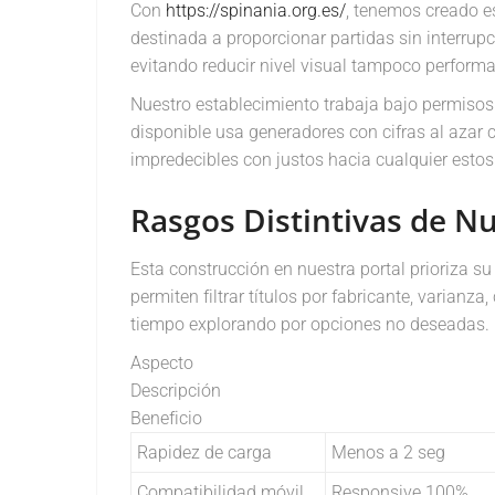
Con
https://spinania.org.es/
, tenemos creado es
destinada a proporcionar partidas sin interrupc
evitando reducir nivel visual tampoco perform
Nuestro establecimiento trabaja bajo permiso
disponible usa generadores con cifras al azar
impredecibles con justos hacia cualquier estos
Rasgos Distintivas de N
Esta construcción en nuestra portal prioriza s
permiten filtrar títulos por fabricante, varianza
tiempo explorando por opciones no deseadas.
Aspecto
Descripción
Beneficio
Rapidez de carga
Menos a 2 seg
Compatibilidad móvil
Responsive 100%