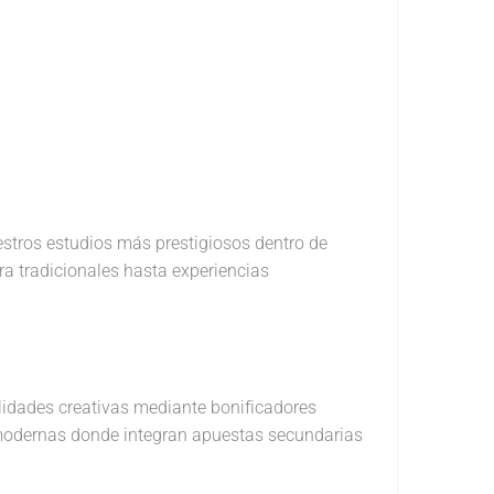
stros estudios más prestigiosos dentro de
ra tradicionales hasta experiencias
lidades creativas mediante bonificadores
s modernas donde integran apuestas secundarias