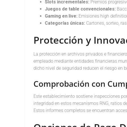
Slots incrementales:
Premios progresivo
Juegos de table convencionales:
Bacca
Gaming en live:
Emisiones high definitio
Categorías únicas:
Cartones, sorteo, ra
Protección y Innov
La protección en archivos privados e financier
empleado mediante entidades financieras mund
dicho nivel de seguridad reducen el riesgo en 
Comprobación con Cump
Este establecimiento sostiene inspecciones por 
integridad en estos mecanismos RNG, ratios de
Estos informes completos se encuentran accesi