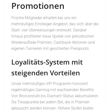
Promotionen
Frische Mitglieder erhalten bei uns ein
mehrstufiges Einsteiger-Angebot, das sich über die
Start- vier Überweisungen erstreckt. Darüber
hinaus profitieren treue Spieler von periodischen
Wiederauflade-Prämien, Cashback-Aktionen und
eigenen Turnieren mit gesicherten Preispools.
Loyalitäts-System mit
steigenden Vorteilen
Unser mehrstufiges VIP-Programm honoriert
regelmäßiges Gaming mit wachsenden Benefits.
Von Bronzestufe bis Diamant-Status akkumulieren
Sie Treuepunkte bei jedem Bet, die in Prämien
getauscht werden können. Höhere Stufen bieten