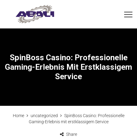
SpinBoss Casino: Professionelle
Gaming-Erlebnis Mit Erstklassigem
Service
Home
uncategorized
SpinBoss Casino: Professionelle
Gaming-Erlebnis mit erstklassigem Service
Share