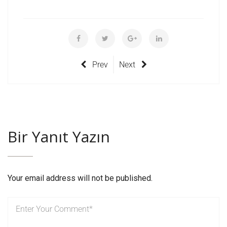
Prev
Next
Bir Yanıt Yazın
Your email address will not be published.