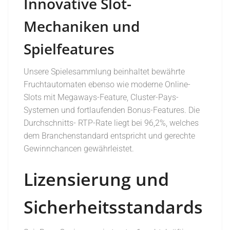
Innovative Slot-
Mechaniken und
Spielfeatures
Unsere Spielesammlung beinhaltet bewährte
Fruchtautomaten ebenso wie moderne Online-
Slots mit Megaways-Feature, Cluster-Pays-
Systemen und fortlaufenden Bonus-Features. Die
Durchschnitts- RTP-Rate liegt bei 96,2%, welches
dem Branchenstandard entspricht und gerechte
Gewinnchancen gewährleistet.
Lizensierung und
Sicherheitsstandards