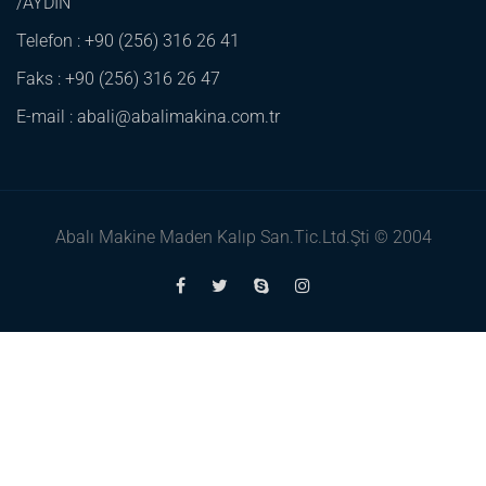
/AYDIN
Telefon : +90 (256) 316 26 41
Faks : +90 (256) 316 26 47
E-mail : abali@abalimakina.com.tr
Abalı Makine Maden Kalıp San.Tic.Ltd.Şti © 2004