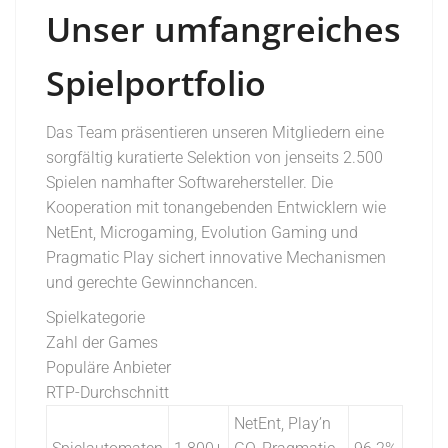
Unser umfangreiches
Spielportfolio
Das Team präsentieren unseren Mitgliedern eine
sorgfältig kuratierte Selektion von jenseits 2.500
Spielen namhafter Softwarehersteller. Die
Kooperation mit tonangebenden Entwicklern wie
NetEnt, Microgaming, Evolution Gaming und
Pragmatic Play sichert innovative Mechanismen
und gerechte Gewinnchancen.
Spielkategorie
Zahl der Games
Populäre Anbieter
RTP-Durchschnitt
NetEnt, Play’n