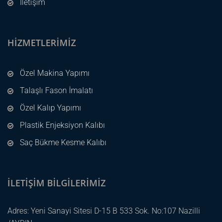
İletişim
HIZMETLERIMIZ
Özel Makina Yapımı
Talaşlı Fason İmalatı
Özel Kalıp Yapımı
Plastik Enjeksiyon Kalıbı
Saç Bükme Kesme Kalıbı
İLETIŞIM BILGILERIMIZ
Adres: Yeni Sanayi Sitesi D-15 B 533 Sok. No:107 Nazilli