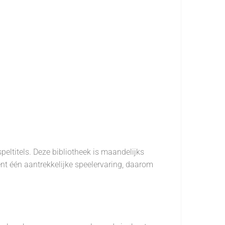
eltitels. Deze bibliotheek is maandelijks
ent één aantrekkelijke speelervaring, daarom