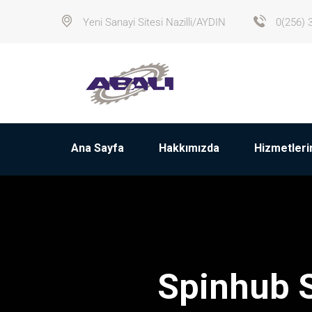
Yeni Sanayi Sitesi Nazilli/AYDIN
0(256) 
Ana Sayfa
Hakkımızda
Hizmetleri
Spinhub S