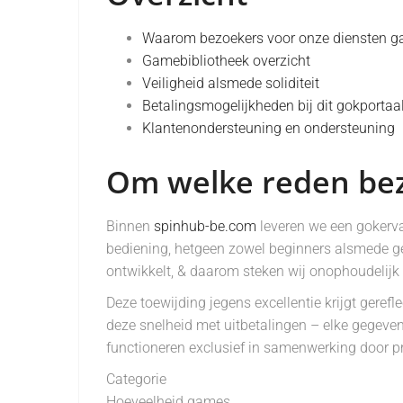
Waarom bezoekers voor onze diensten g
Gamebibliotheek overzicht
Veiligheid alsmede soliditeit
Betalingsmogelijkheden bij dit gokportaa
Klantenondersteuning en ondersteuning
Om welke reden bez
Binnen
spinhub-be.com
leveren we een gokerva
bediening, hetgeen zowel beginners alsmede g
ontwikkelt, & daarom steken wij onophoudelijk 
Deze toewijding jegens excellentie krijgt geref
deze snelheid met uitbetalingen – elke gegeve
functioneren exclusief in samenwerking door pr
Categorie
Hoeveelheid games