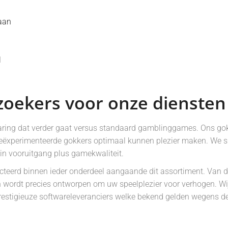
aan
l
oekers voor onze diensten
ring dat verder gaat versus standaard gamblinggames. Ons gokpo
eëxperimenteerde gokkers optimaal kunnen plezier maken. We 
in vooruitgang plus gamekwaliteit.
lecteerd binnen ieder onderdeel aangaande dit assortiment. Van de
n wordt precies ontworpen om uw speelplezier voor verhogen. Wi
estigieuze softwareleveranciers welke bekend gelden wegens de 