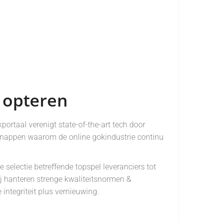
 opteren
rtaal verenigt state-of-the-art tech door
snappen waarom de online gokindustrie continu
 selectie betreffende topspel leveranciers tot
j hanteren strenge kwaliteitsnormen &
integriteit plus vernieuwing.