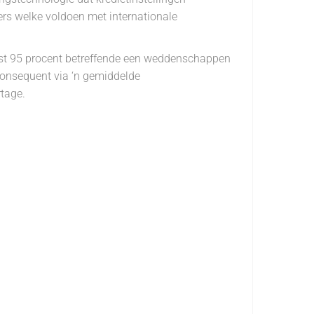
ters welke voldoen met internationale
inst 95 procent betreffende een weddenschappen
consequent via ‘n gemiddelde
rtage.