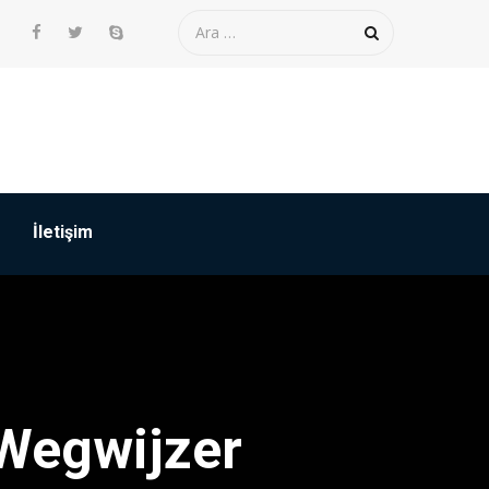
İletişim
 Wegwijzer