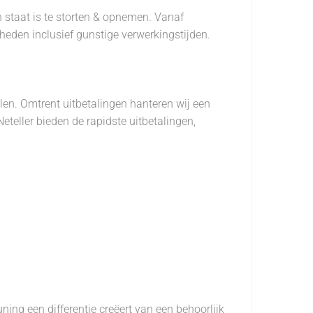
 staat is te storten & opnemen. Vanaf
eden inclusief gunstige verwerkingstijden.
en. Omtrent uitbetalingen hanteren wij een
teller bieden de rapidste uitbetalingen,
ing een differentie creëert van een behoorlijk