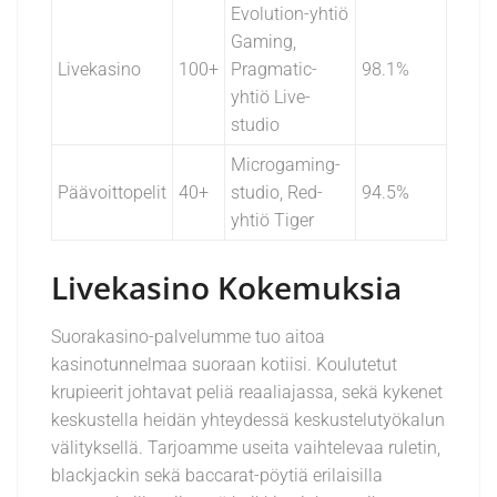
Evolution-yhtiö
Gaming,
Livekasino
100+
Pragmatic-
98.1%
yhtiö Live-
studio
Microgaming-
Päävoittopelit
40+
studio, Red-
94.5%
yhtiö Tiger
Livekasino Kokemuksia
Suorakasino-palvelumme tuo aitoa
kasinotunnelmaa suoraan kotiisi. Koulutetut
krupieerit johtavat peliä reaaliajassa, sekä kykenet
keskustella heidän yhteydessä keskustelutyökalun
välityksellä. Tarjoamme useita vaihtelevaa ruletin,
blackjackin sekä baccarat-pöytiä erilaisilla