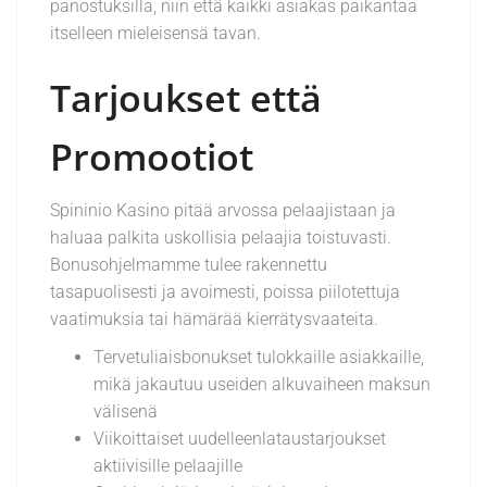
panostuksilla, niin että kaikki asiakas paikantaa
itselleen mieleisensä tavan.
Tarjoukset että
Promootiot
Spininio Kasino pitää arvossa pelaajistaan ja
haluaa palkita uskollisia pelaajia toistuvasti.
Bonusohjelmamme tulee rakennettu
tasapuolisesti ja avoimesti, poissa piilotettuja
vaatimuksia tai hämärää kierrätysvaateita.
Tervetuliaisbonukset tulokkaille asiakkaille,
mikä jakautuu useiden alkuvaiheen maksun
välisenä
Viikoittaiset uudelleenlataustarjoukset
aktiivisille pelaajille