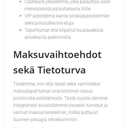
Cashback-järjestelmä, joka palauttaa osan
menetyksistä palautuksena tilille
VIP-järjestelmä kanta-asiakasjärjestelmän
sekä poissulkevine etuja
Tapahtumat että kilpailut kuukaudessa
arvokkailla palkinnoilla
Maksuvaihtoehdot
sekä Tietoturva
Tiedämme, niin että ripeät sekä varmistetut
maksutapahtumat ovat kriittinen osuus
positiivista pelielämystä. Tästä syystä olemme
integroineet sivustollemme yleisesti tunnetut ja
varmat maksumenetelmät, mitkä auttavat
Suomen pelaajia tehokkaimmin.