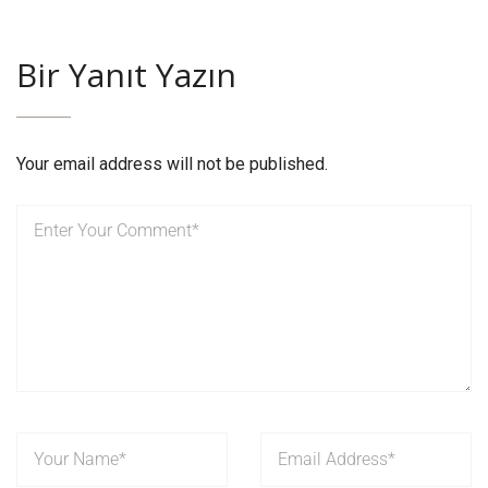
Bir Yanıt Yazın
Your email address will not be published.