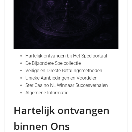
Hartelijk ontvangen bij Het Speelportaal
De Bijzondere Spelcollectie
Veilige en Directe Betalingsmethoden
Unieke Aanbiedingen en Voordelen
Ster Casino NL Winnaar Succesverhalen
Algemene Informatie
Hartelijk ontvangen
binnen Ons