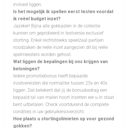
invloed liggen.
Is het mogelijk ik spellen eerst testen voordat
ik reëel budget inzet?
Jazeker! Bijna alle gokkasten in de collectie
kunnen om geprobeerd in testversie exclusief
storting. Enkel rechtstreeks speelzaal partijen
noodzaken de reële inzet aangezien dit bij reële
spelmeesters worden gehost.
Wat liggen de bepalingen bij ons krijgen van
beloningen?
Iedere promotiebonus heeft bepaalde
inzetvereisten die normaliter tussen 25x en 40x
liggen. Dat betekent dat jij de bonusbedrag een
bepaald tal van malen hoort inzetten eer u in staat
bent uitbetalen. Check voortdurend de complete
condities in uw gebruikersoverzicht.
Hoe plaats u stortingslimieten op voor gezond
gokken?