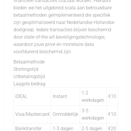
financiële transacties cruciaal worden. Hierdoor
bieden we het uitgebreid scala aan betrouwbare
betaalmethoden geïmplementeerd die specifiek
zijn geoptimaliseerd naar Nederlandse Hollandse
doelgroep. Iedere transacties blijven beschermd
door state-of-the-art beveiligingstechnologie,
waardoor jouw privé en monetaire data
voortdurend beschermd zijn.
Betaalmethode
Stortingstijd
Uitbetalingstijd
Laagste bedrag
1-2
iDEAL
Instant
€10
werkdagen
3-5
Visa/Mastercard
Onmiddellijk
€10
werkdagen
Banktransfer
1-3 dagen
2-5 dagen
€20