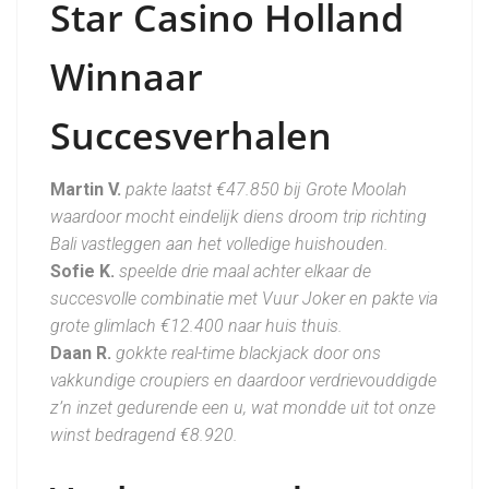
Star Casino Holland
Winnaar
Succesverhalen
Martin V.
pakte laatst €47.850 bij Grote Moolah
waardoor mocht eindelijk diens droom trip richting
Bali vastleggen aan het volledige huishouden.
Sofie K.
speelde drie maal achter elkaar de
succesvolle combinatie met Vuur Joker en pakte via
grote glimlach €12.400 naar huis thuis.
Daan R.
gokkte real-time blackjack door ons
vakkundige croupiers en daardoor verdrievouddigde
z’n inzet gedurende een u, wat mondde uit tot onze
winst bedragend €8.920.