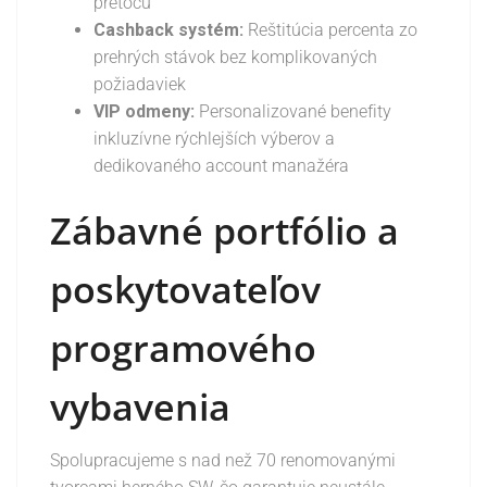
pretoču
Cashback systém:
Reštitúcia percenta zo
prehrých stávok bez komplikovaných
požiadaviek
VIP odmeny:
Personalizované benefity
inkluzívne rýchlejších výberov a
dedikovaného account manažéra
Zábavné portfólio a
poskytovateľov
programového
vybavenia
Spolupracujeme s nad než 70 renomovanými