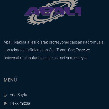
Abalı Makina ailesi olarak profesyonel çalışan kadromuzla
son teknoloji ürünleri olan Cnc Torna, Cnc Freze ve
üniversal makinalarla sizlere hizmet vermekteyiz.
MENÜ
Ana Sayfa
Hakkımızda