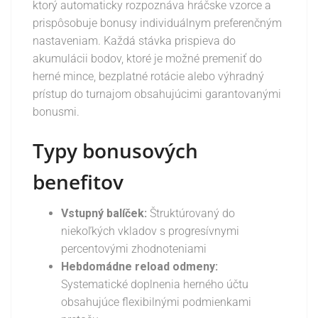
ktorý automaticky rozpoznáva hráčske vzorce a
prispôsobuje bonusy individuálnym preferenčným
nastaveniam. Každá stávka prispieva do
akumulácii bodov, ktoré je možné premeniť do
herné mince, bezplatné rotácie alebo výhradný
prístup do turnajom obsahujúcimi garantovanými
bonusmi.
Typy bonusových
benefitov
Vstupný balíček:
Štruktúrovaný do
niekoľkých vkladov s progresívnymi
percentovými zhodnoteniami
Hebdomádne reload odmeny:
Systematické doplnenia herného účtu
obsahujúce flexibilnými podmienkami