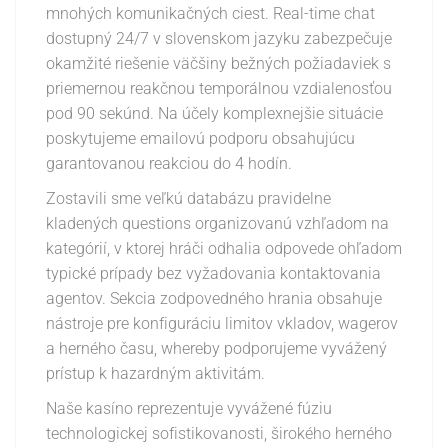
mnohých komunikačných ciest. Real-time chat
dostupný 24/7 v slovenskom jazyku zabezpečuje
okamžité riešenie väčšiny bežných požiadaviek s
priemernou reakčnou temporálnou vzdialenosťou
pod 90 sekúnd. Na účely komplexnejšie situácie
poskytujeme emailovú podporu obsahujúcu
garantovanou reakciou do 4 hodín.
Zostavili sme veľkú databázu pravidelne
kladených questions organizovanú vzhľadom na
kategórií, v ktorej hráči odhalia odpovede ohľadom
typické prípady bez vyžadovania kontaktovania
agentov. Sekcia zodpovedného hrania obsahuje
nástroje pre konfiguráciu limitov vkladov, wagerov
a herného času, whereby podporujeme vyvážený
prístup k hazardným aktivitám.
Naše kasíno reprezentuje vyvážené fúziu
technologickej sofistikovanosti, širokého herného