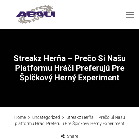
Streakz Herňa – Prečo Si Našu
Platformu Hráči Preferujú Pre
Špičkový Herný Experiment
Home
uncategorized
Streakz Herňa – Prečo Si Našu
platformu Hráči Preferujú Pre Špičkový Herný Experiment
Share