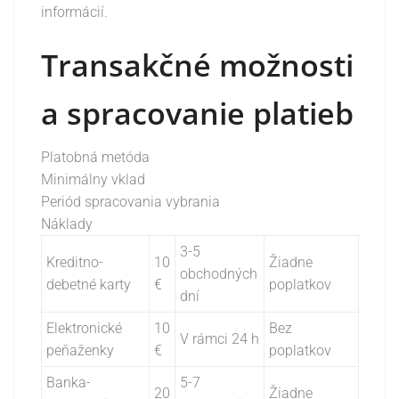
informácií.
Transakčné možnosti
a spracovanie platieb
Platobná metóda
Minimálny vklad
Periód spracovania vybrania
Náklady
3-5
Kreditno-
10
Žiadne
obchodných
debetné karty
€
poplatkov
dní
Elektronické
10
Bez
V rámci 24 h
peňaženky
€
poplatkov
Banka-
5-7
20
Žiadne