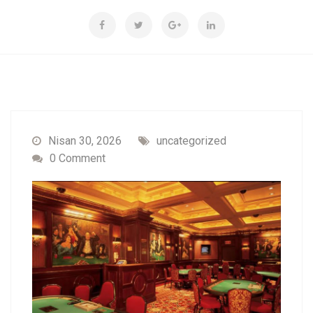
Nisan 30, 2026
uncategorized
0 Comment