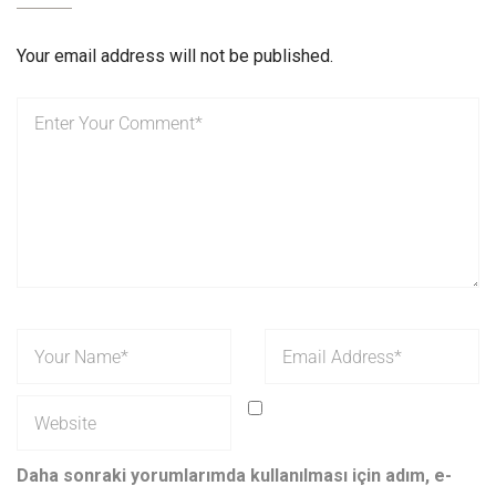
Your email address will not be published.
Daha sonraki yorumlarımda kullanılması için adım, e-