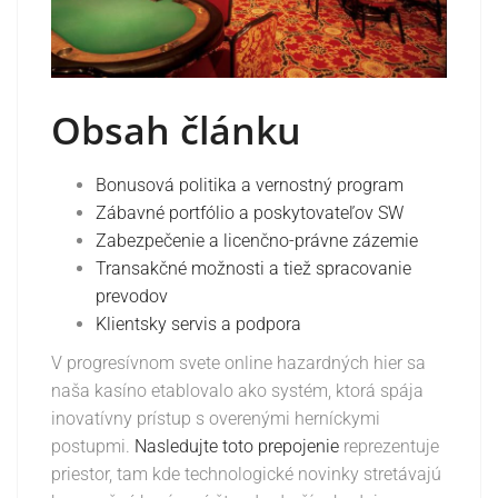
Obsah článku
Bonusová politika a vernostný program
Zábavné portfólio a poskytovateľov SW
Zabezpečenie a licenčno-právne zázemie
Transakčné možnosti a tiež spracovanie
prevodov
Klientsky servis a podpora
V progresívnom svete online hazardných hier sa
naša kasíno etablovalo ako systém, ktorá spája
inovatívny prístup s overenými herníckymi
postupmi.
Nasledujte toto prepojenie
reprezentuje
priestor, tam kde technologické novinky stretávajú