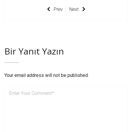
Prev
Next
Bir Yanıt Yazın
Your email address will not be published.