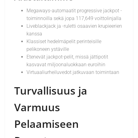
Megaways-automaatit progressive jackpot -
toiminnoilla sekä jopa 117,649 voittolinjalla
Liveblackjack ja -ruletti osaavien krupieerien
kanssa
Klassiset hedelmäpelit perinteisille
pelikoneen ystäville
Etenevät jackpot-pelit, missä jättipotit
kasvavat miljoonaluokkaan euroihin
Virtuaaliurheiluvedot jatkuvaan toimintaan
Turvallisuus ja
Varmuus
Pelaamiseen