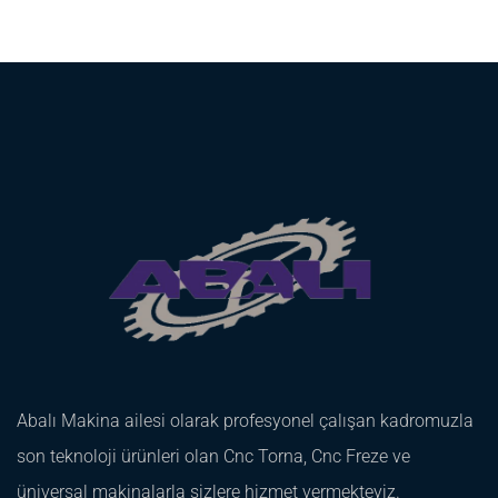
Abalı Makina ailesi olarak profesyonel çalışan kadromuzla
son teknoloji ürünleri olan Cnc Torna, Cnc Freze ve
üniversal makinalarla sizlere hizmet vermekteyiz.