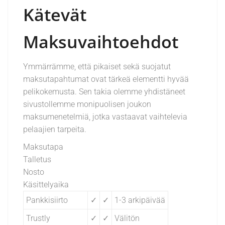
Kätevät
Maksuvaihtoehdot
Ymmärrämme, että pikaiset sekä suojatut
maksutapahtumat ovat tärkeä elementti hyvää
pelikokemusta. Sen takia olemme yhdistäneet
sivustollemme monipuolisen joukon
maksumenetelmiä, jotka vastaavat vaihtelevia
pelaajien tarpeita.
Maksutapa
Talletus
Nosto
Käsittelyaika
Pankkisiirto
✓
✓
1-3 arkipäivää
Trustly
✓
✓
Välitön