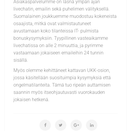
Asiakaspalvelumme on läsnä ympäri ajan
livechatin, emailin sekä puhelimen välityksellä.
Suomalainen joukkuemme muodostuu kokeneista
osaajista, mitkä ovat valmistautuneet
avustamaan koko tilanteissa IT- pulmista
bonuskysymyksiin. Tyypillinen vasteaikamme
livechatissa on alle 2 minuuttia, ja pyrimme
vastaamaan jokaiseen emaileihin 24 tunnin
sisällä.
Myös olemme kehittäneet kattavan UKK-osion,
jossa käsitellään suosituimpia kysymyksiä että
ongelmatilanteita. Tämä tuo ripeän auttamisen
saannin myös itseohjautuvasti vuorokauden
jokaisen hetkenä.