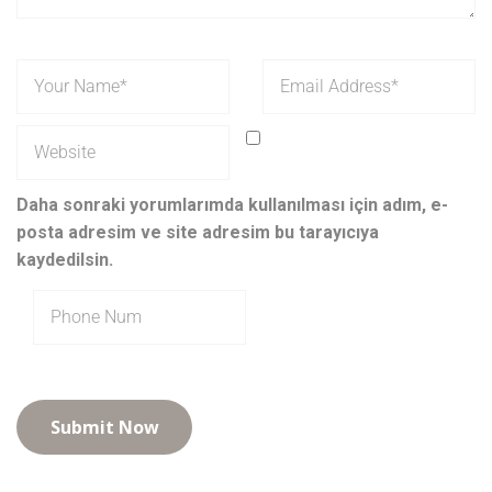
Daha sonraki yorumlarımda kullanılması için adım, e-
posta adresim ve site adresim bu tarayıcıya
kaydedilsin.