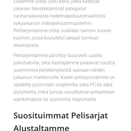
Esitämme ylitse 2000 peliä, jotka kattavat
jokaisen trendikkäimmät kategoriat
vanhanaikaisista hedelmäpeliautomaateista
nykyaikaisiin videopeliautomaatteihin.
Pelitarjontamme pitää sisällään samoin suoran
kasinon, jossa koulutetut jakajat toimivat
reaaliajassa.
Pelitarjontamme päivittyy tasaisesti uusilla
julkistuksilla, siksi käyttäjämme pääsevät nauttia
uusimmista pelielämyksistä suoraan näiden
julkaisun markkinoille. Kaikki pelitarjontamme on
säädetty pyörimään ongelmitta sekä PC:llä sekä
älylaitteilla, mikä turvaa vaivattoman pelaamisen
ajankohdasta tai sijainnista riippumatta.
Suosituimmat Pelisarjat
Alustaltamme