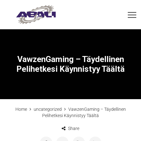
VawzenGaming – Täydellinen
Pelihetkesi Käynnistyy Täältä
Home
uncategorized
VawzenGaming – Täydellinen
Pelihetkesi Käynnistyy Täältä
Share