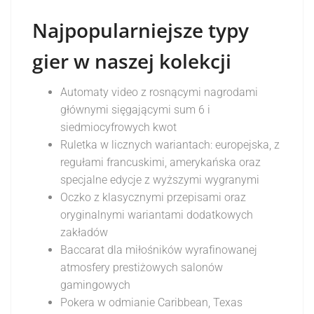
Najpopularniejsze typy
gier w naszej kolekcji
Automaty video z rosnącymi nagrodami
głównymi sięgającymi sum 6 i
siedmiocyfrowych kwot
Ruletka w licznych wariantach: europejska, z
regułami francuskimi, amerykańska oraz
specjalne edycje z wyższymi wygranymi
Oczko z klasycznymi przepisami oraz
oryginalnymi wariantami dodatkowych
zakładów
Baccarat dla miłośników wyrafinowanej
atmosfery prestiżowych salonów
gamingowych
Pokera w odmianie Caribbean, Texas