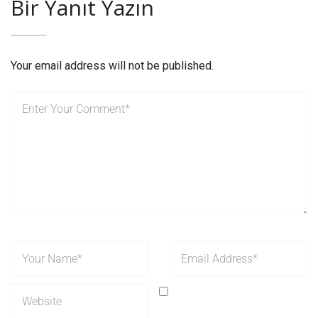
Bir Yanıt Yazın
Your email address will not be published.