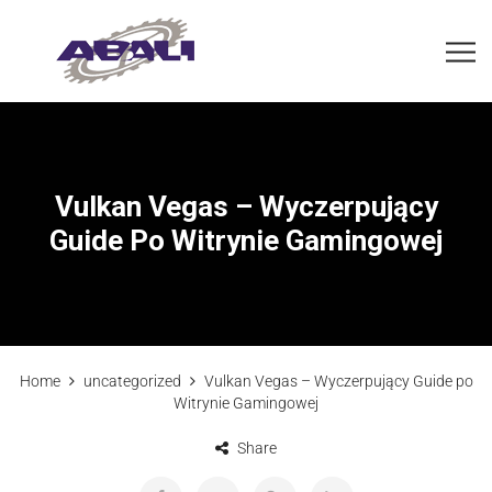
Vulkan Vegas – Wyczerpujący
Guide Po Witrynie Gamingowej
Home
uncategorized
Vulkan Vegas – Wyczerpujący Guide po
Witrynie Gamingowej
Share