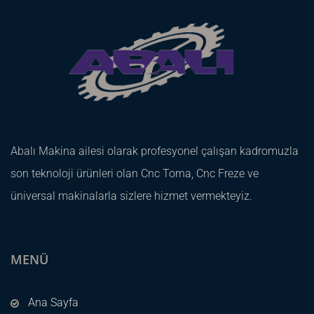
Abalı Makina ailesi olarak profesyonel çalışan kadromuzla
son teknoloji ürünleri olan Cnc Torna, Cnc Freze ve
üniversal makinalarla sizlere hizmet vermekteyiz.
MENÜ
Ana Sayfa