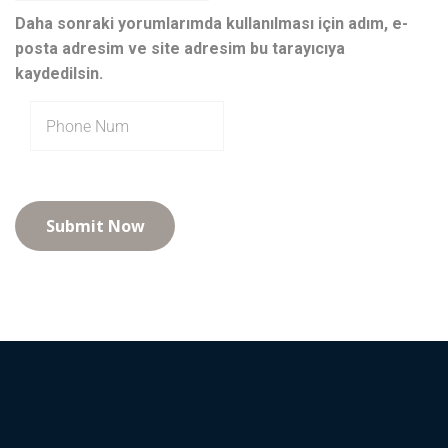
Daha sonraki yorumlarımda kullanılması için adım, e-
posta adresim ve site adresim bu tarayıcıya
kaydedilsin.