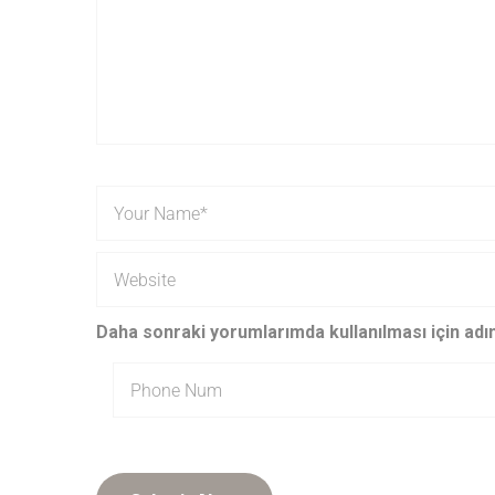
Daha sonraki yorumlarımda kullanılması için adı