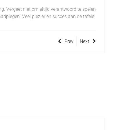
g. Vergeet niet om altijd verantwoord te spelen
aadplegen. Veel plezier en succes aan de tafels!
Prev
Next