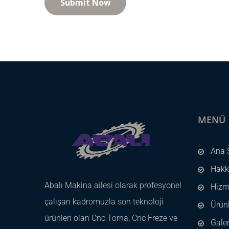
MENÜ
Ana 
Hakk
Abalı Makina ailesi olarak profesyonel
Hizm
çalışan kadromuzla son teknoloji
Ürün
ürünleri olan Cnc Torna, Cnc Freze ve
Galer