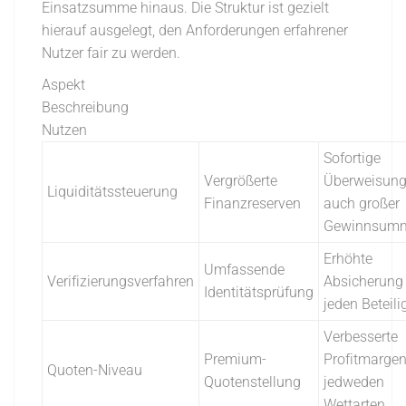
Einsatzsumme hinaus. Die Struktur ist gezielt
hierauf ausgelegt, den Anforderungen erfahrener
Nutzer fair zu werden.
Aspekt
Beschreibung
Nutzen
Sofortige
Vergrößerte
Überweisun
Liquiditätssteuerung
Finanzreserven
auch großer
Gewinnsum
Erhöhte
Umfassende
Verifizierungsverfahren
Absicherung 
Identitätsprüfung
jeden Beteili
Verbesserte
Premium-
Profitmargen
Quoten-Niveau
Quotenstellung
jedweden
Wettarten