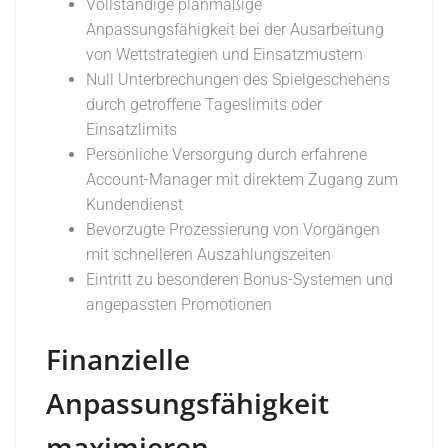
Vollständige planmäßige
Anpassungsfähigkeit bei der Ausarbeitung
von Wettstrategien und Einsatzmustern
Null Unterbrechungen des Spielgeschehens
durch getroffene Tageslimits oder
Einsatzlimits
Persönliche Versorgung durch erfahrene
Account-Manager mit direktem Zugang zum
Kundendienst
Bevorzugte Prozessierung von Vorgängen
mit schnelleren Auszahlungszeiten
Eintritt zu besonderen Bonus-Systemen und
angepassten Promotionen
Finanzielle
Anpassungsfähigkeit
maximieren