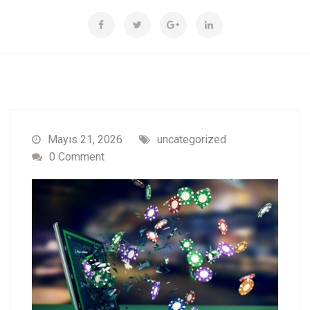
Mayıs 21, 2026
uncategorized
0 Comment