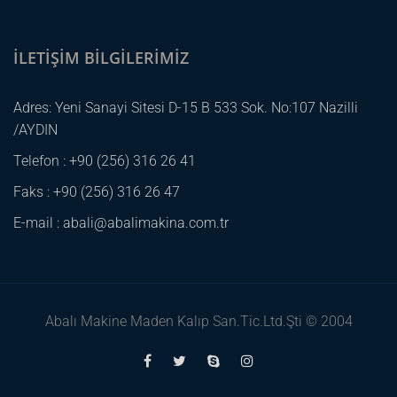
İLETIŞIM BILGILERIMIZ
Adres: Yeni Sanayi Sitesi D-15 B 533 Sok. No:107 Nazilli
/AYDIN
Telefon : +90 (256) 316 26 41
Faks : +90 (256) 316 26 47
E-mail : abali@abalimakina.com.tr
Abalı Makine Maden Kalıp San.Tic.Ltd.Şti © 2004