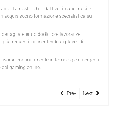
ante. La nostra chat dal live rimane fruibile
tori acquisiscono formazione specialistica su
 dettagliate entro dodici ore lavorative.
 più frequenti, consentendo ai player di
o risorse continuamente in tecnologie emergenti
o del gaming online.
Prev
Next