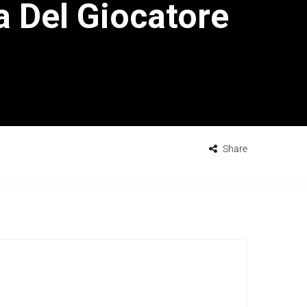
a Del Giocatore
Share