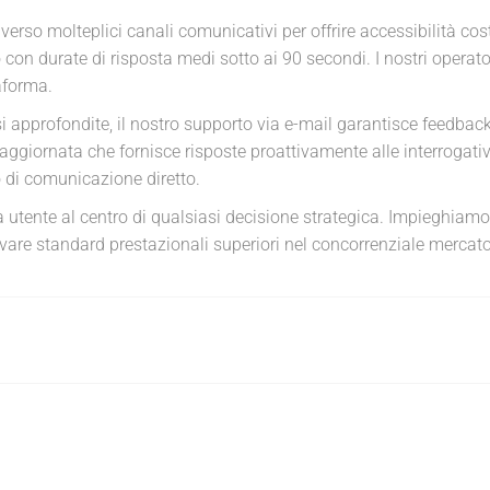
verso molteplici canali comunicativi per offrire accessibilità cost
o con durate di risposta medi sotto ai 90 secondi. I nostri opera
taforma.
si approfondite, il nostro supporto via e-mail garantisce feedback
giornata che fornisce risposte proattivamente alle interrogativi
 di comunicazione diretto.
a utente al centro di qualsiasi decisione strategica. Impieghiam
are standard prestazionali superiori nel concorrenziale mercat