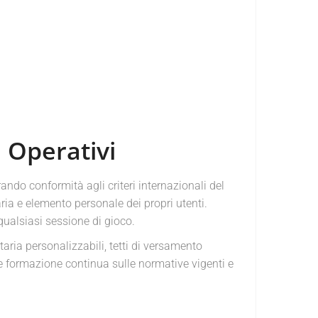
i Operativi
ndo conformità agli criteri internazionali del
ria e elemento personale dei propri utenti.
 qualsiasi sessione di gioco.
aria personalizzabili, tetti di versamento
ce formazione continua sulle normative vigenti e