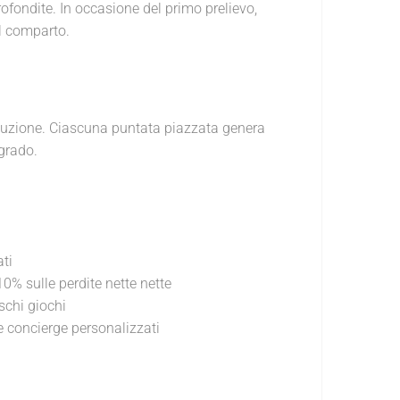
rofondite. In occasione del primo prelievo,
l comparto.
soluzione. Ciascuna puntata piazzata genera
grado.
ati
0% sulle perdite nette nette
schi giochi
 concierge personalizzati