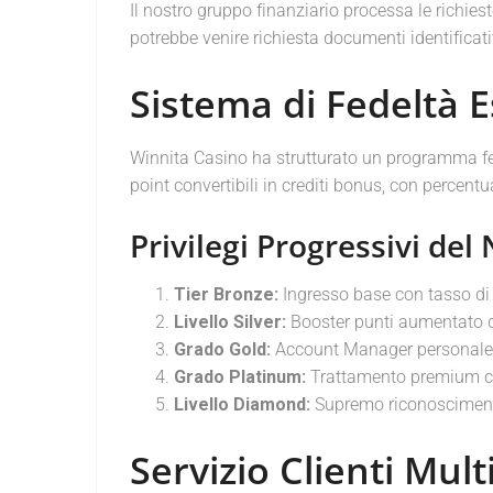
Il nostro gruppo finanziario processa le richies
potrebbe venire richiesta documenti identifica
Sistema di Fedeltà E
Winnita Casino ha strutturato un programma fed
point convertibili in crediti bonus, con percen
Privilegi Progressivi del
Tier Bronze:
Ingresso base con tasso di 
Livello Silver:
Booster punti aumentato del
Grado Gold:
Account Manager personale as
Grado Platinum:
Trattamento premium con 
Livello Diamond:
Supremo riconoscimento
Servizio Clienti Mult