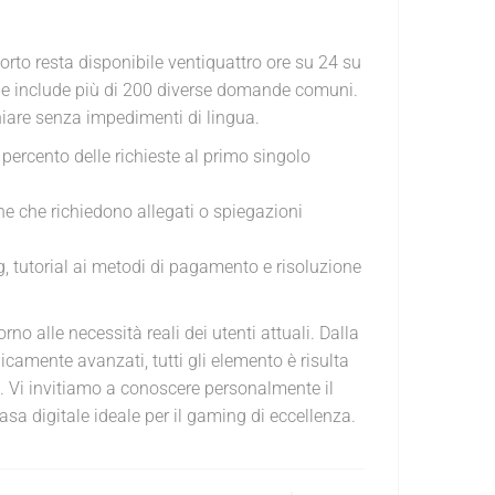
to resta disponibile ventiquattro ore su 24 su
 che include più di 200 diverse domande comuni.
chiare senza impedimenti di lingua.
ercento delle richieste al primo singolo
che che richiedono allegati o spiegazioni
 tutorial ai metodi di pagamento e risoluzione
o alle necessità reali dei utenti attuali. Dalla
icamente avanzati, tutti gli elemento è risulta
za. Vi invitiamo a conoscere personalmente il
sa digitale ideale per il gaming di eccellenza.