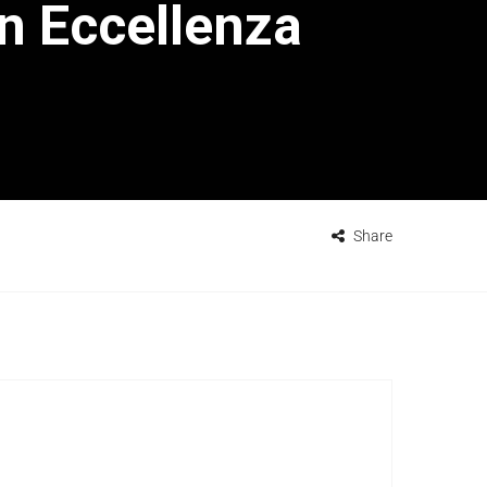
n Eccellenza
Share