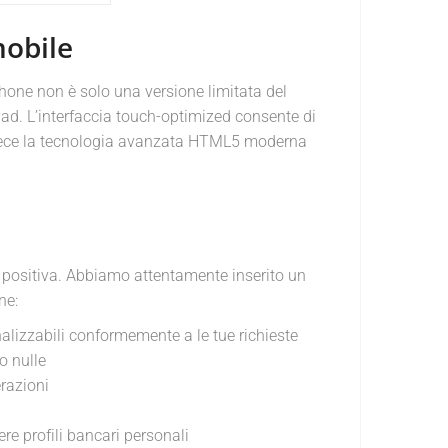
mobile
one non è solo una versione limitata del
iPad. L’interfaccia touch-optimized consente di
 invece la tecnologia avanzata HTML5 moderna
e positiva. Abbiamo attentamente inserito un
ne:
lizzabili conformemente a le tue richieste
o nulle
razioni
e profili bancari personali