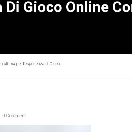
a Di Gioco Online Co
a ultima per l’esperienza di Gioco
0 Comment