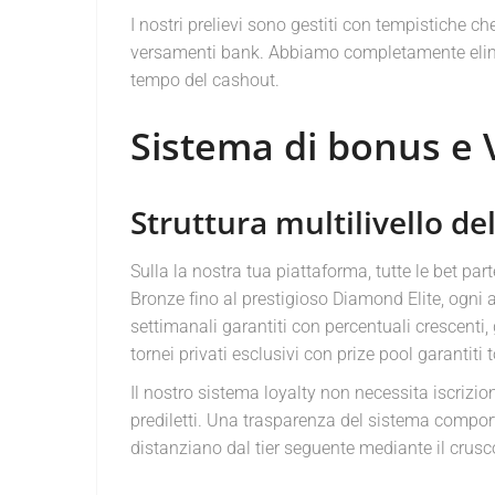
I nostri prelievi sono gestiti con tempistiche che
versamenti bank. Abbiamo completamente elimin
tempo del cashout.
Sistema di bonus e V
Struttura multilivello d
Sulla la nostra tua piattaforma, tutte le bet part
Bronze fino al prestigioso Diamond Elite, ogni
settimanali garantiti con percentuali crescenti,
tornei privati esclusivi con prize pool garantiti
Il nostro sistema loyalty non necessita iscrizio
prediletti. Una trasparenza del sistema comporta
distanziano dal tier seguente mediante il crusco