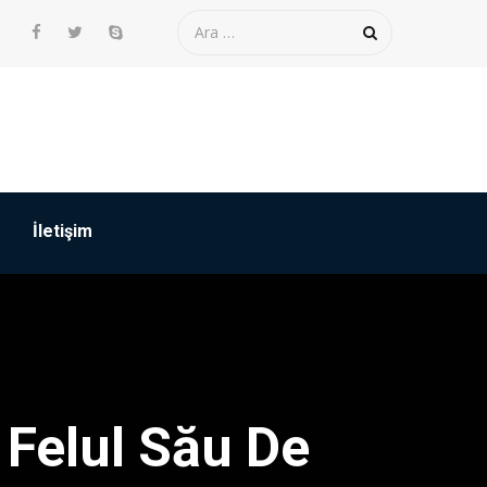
İletişim
Felul Său De