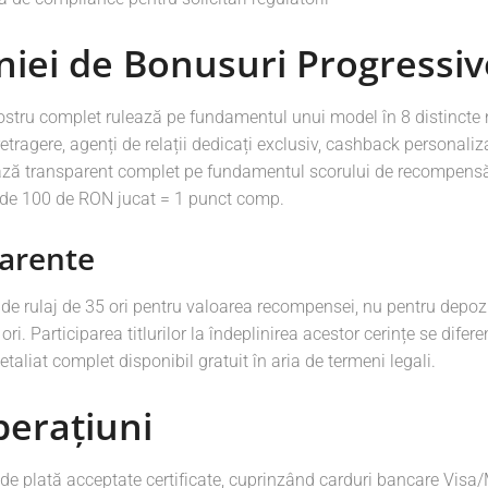
ei de Bonusuri Progressiv
nostru complet rulează pe fundamentul unui model în 8 distincte ni
tragere, agenți de relații dedicați exclusiv, cashback personaliza
ează transparent complet pe fundamentul scorului de recompensă 
tă de 100 de RON jucat = 1 punct comp.
parente
 de rulaj de 35 ori pentru valoarea recompensei, nu pentru depozi
ri. Participarea titlurilor la îndeplinirea acestor cerințe se dif
taliat complet disponibil gratuit în aria de termeni legali.
perațiuni
e plată acceptate certificate, cuprinzând carduri bancare Visa/Mas