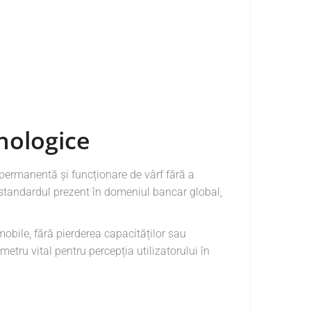
nologice
 permanentă și funcționare de vârf fără a
 standardul prezent în domeniul bancar global,
mobile, fără pierderea capacităților sau
tru vital pentru percepția utilizatorului în