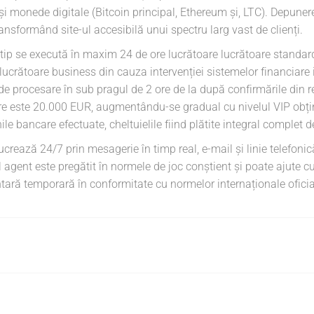
și monede digitale (Bitcoin principal, Ethereum și, LTC). Depuner
nsformând site-ul accesibilă unui spectru larg vast de clienți.
e tip se execută în maxim 24 de ore lucrătoare lucrătoare standar
 lucrătoare business din cauza intervenției sistemelor financiare
e procesare în sub pragul de 2 ore de la după confirmările din r
e este 20.000 EUR, augmentându-se gradual cu nivelul VIP obți
e bancare efectuate, cheltuielile fiind plătite integral complet d
crează 24/7 prin mesagerie în timp real, e-mail și linie telefon
l agent este pregătit în normele de joc conștient și poate ajute 
ră temporară în conformitate cu normelor internaționale oficiale