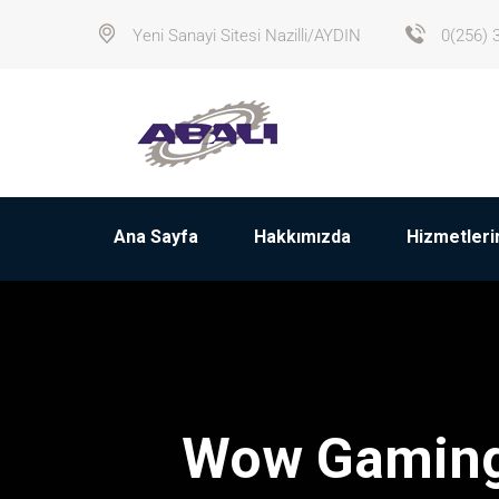
Yeni Sanayi Sitesi Nazilli/AYDIN
0(256) 
Ana Sayfa
Hakkımızda
Hizmetleri
Wow Gaming: