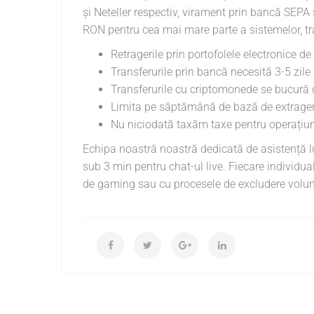
și Neteller respectiv, virament prin bancă SEPA 
RON pentru cea mai mare parte a sistemelor, tra
Retragerile prin portofolele electronice d
Transferurile prin bancă necesită 3-5 zile
Transferurile cu criptomonede se bucură d
Limita pe săptămână de bază de extrager
Nu niciodată taxăm taxe pentru operațiunil
Echipa noastră noastră dedicată de asistență lu
sub 3 min pentru chat-ul live. Fiecare individua
de gaming sau cu procesele de excludere volunta