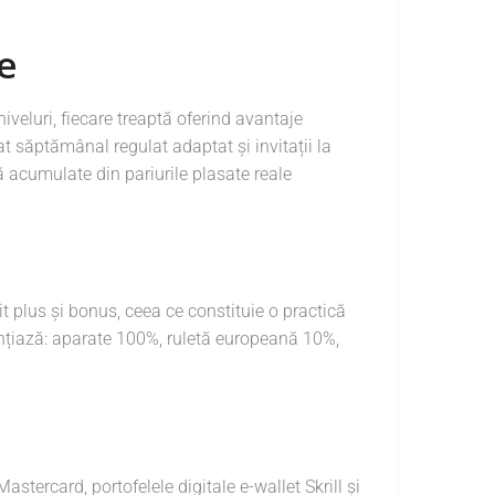
e
veluri, fiecare treaptă oferind avantaje
t săptămânal regulat adaptat și invitații la
acumulate din pariurile plasate reale
t plus și bonus, ceea ce constituie o practică
erențiază: aparate 100%, ruletă europeană 10%,
tercard, portofelele digitale e-wallet Skrill și