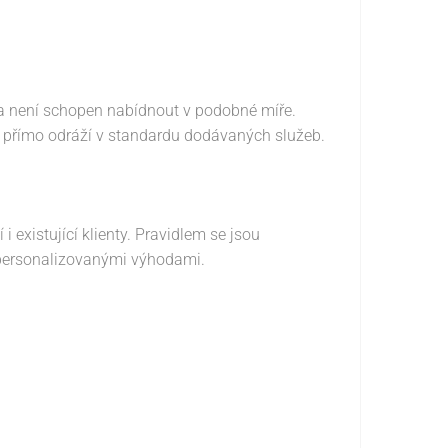
la není schopen nabídnout v podobné míře.
se přímo odráží v standardu dodávaných služeb.
existující klienty. Pravidlem se jsou
 personalizovanými výhodami.