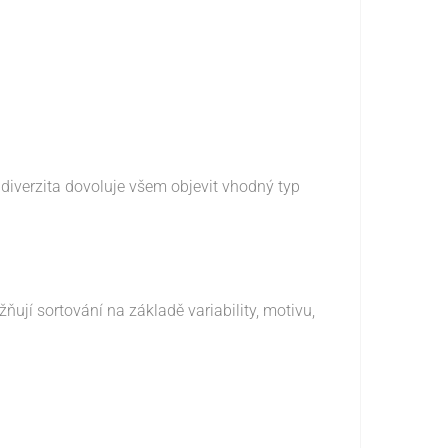
 diverzita dovoluje všem objevit vhodný typ
ují sortování na základě variability, motivu,