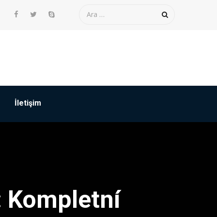
İletişim
: Kompletní