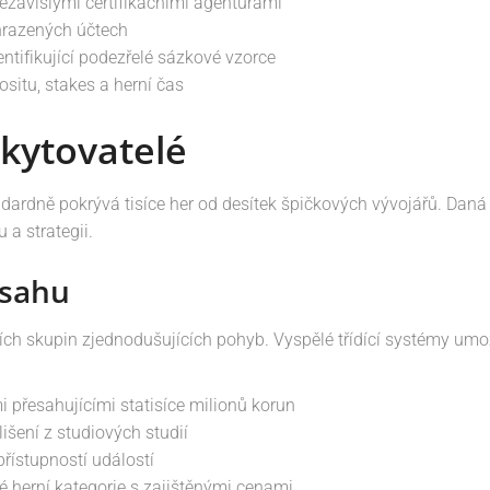
závislými certifikačními agenturami
hrazených účtech
ntifikující podezřelé sázkové vzorce
situ, stakes a herní čas
kytovatelé
dardně pokrývá tisíce her od desítek špičkových vývojářů. Daná
 a strategii.
bsahu
ích skupin zjednodušujících pohyb. Vyspělé třídící systémy umožň
 přesahujícími statisíce milionů korun
išení z studiových studií
přístupností událostí
 herní kategorie s zajištěnými cenami