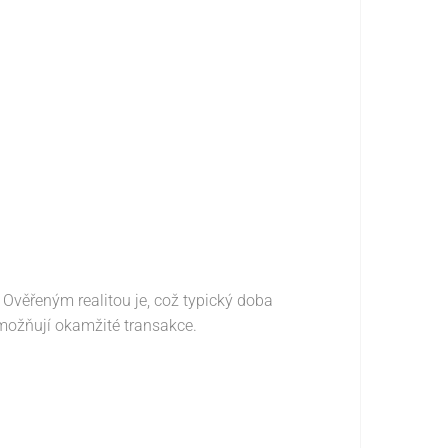
 Ověřeným realitou je, což typický doba
umožňují okamžité transakce.