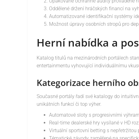
Opakované ochranné audity prováděné ne
Oddělené držení hráčských financí na vy
Automatizované identifikační systémy ide
Možnost úpravy osobních stropů pro depo
Herní nabídka a pos
Katalog titulů na mezinárodních portálech stan
entertainmentu vyhovující individuálnímu vkusu
Kategorizace herního o
Současné portály řadí své katalogy do intuitivn
unikátních funkcí či top výher.
Automatové sloty s progresivními výhrami
Real-time dealerské hry vysílané v HD rozl
Virtuální sportovní betting s nepřetržitou 
Tématické závody zaměřené na specifické