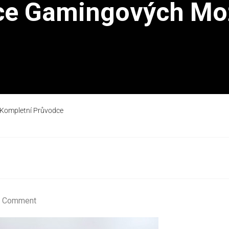
ce Gamingových Mo
: Kompletní Průvodce
 Comment