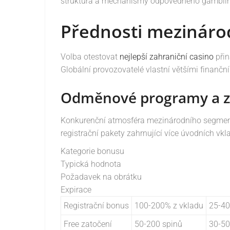
struktura a mechanismy odpovědného gambli
Přednosti mezináro
Volba otestovat
nejlepší zahraniční casino
přin
Globální provozovatelé vlastní většími finančn
Odměnové programy a z
Konkurenční atmosféra mezinárodního segmentu n
registrační pakety zahrnující více úvodních 
Kategorie bonusu
Typická hodnota
Požadavek na obrátku
Expirace
Registrační bonus
100-200% z vkladu
25-40
Free zatočení
50-200 spinů
30-50