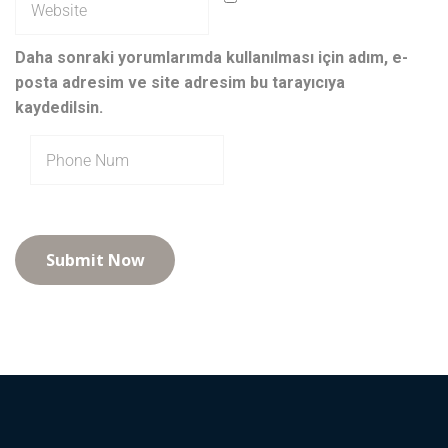
Daha sonraki yorumlarımda kullanılması için adım, e-
posta adresim ve site adresim bu tarayıcıya
kaydedilsin.