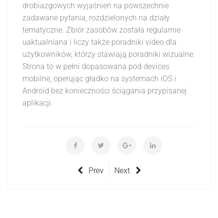
drobiazgowych wyjaśnień na powszechnie
zadawane pytania, rozdzielonych na działy
tematyczne. Zbiór zasobów została regularnie
uaktualniana i liczy także poradniki video dla
użytkowników, którzy stawiają poradniki wizualne.
Strona to w pełni dopasowana pod devices
mobilne, operując gładko na systemach iOS i
Android bez konieczności ściągania przypisanej
aplikacji.
Prev
Next