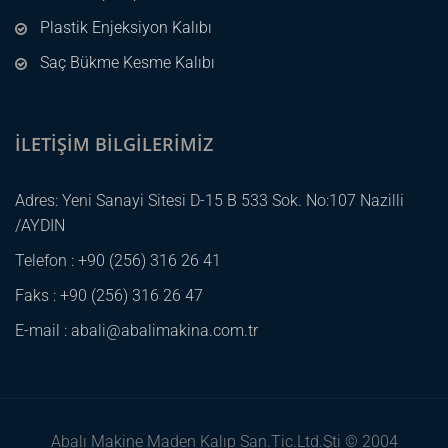
Plastik Enjeksiyon Kalıbı
Saç Bükme Kesme Kalıbı
İLETIŞIM BILGILERIMIZ
Adres: Yeni Sanayi Sitesi D-15 B 533 Sok. No:107 Nazilli
/AYDIN
Telefon : +90 (256) 316 26 41
Faks : +90 (256) 316 26 47
E-mail : abali@abalimakina.com.tr
Abalı Makine Maden Kalıp San.Tic.Ltd.Şti © 2004