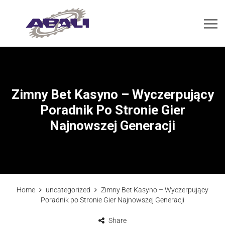
Zimny Bet Kasyno – Wyczerpujący
Poradnik Po Stronie Gier
Najnowszej Generacji
Home
uncategorized
Zimny Bet Kasyno – Wyczerpujący
Poradnik po Stronie Gier Najnowszej Generacji
Share