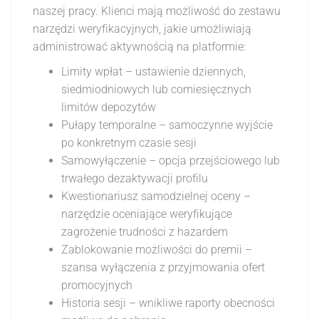
naszej pracy. Klienci mają możliwość do zestawu
narzędzi weryfikacyjnych, jakie umożliwiają
administrować aktywnością na platformie:
Limity wpłat – ustawienie dziennych,
siedmiodniowych lub comiesięcznych
limitów depozytów
Pułapy temporalne – samoczynne wyjście
po konkretnym czasie sesji
Samowyłączenie – opcja przejściowego lub
trwałego dezaktywacji profilu
Kwestionariusz samodzielnej oceny –
narzędzie oceniające weryfikujące
zagrożenie trudności z hazardem
Zablokowanie możliwości do premii –
szansa wyłączenia z przyjmowania ofert
promocyjnych
Historia sesji – wnikliwe raporty obecności