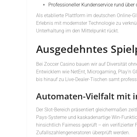
Professioneller Kundenservice rund über 
Als etablierte Plattform im deutschen Online-G
Erlebnis mit modernster Technologie zu verknüp
Unterhaltung im den Mittelpunkt rückt.
Ausgedehntes Spielp
Bei Zoccer Casino bauen wir auf Diversität ohn
Entwicklern wie NetEnt, Microgaming, Play’n G
bis hinauf zu Live-Dealer-Tischen samt profess
Automaten-Vielfalt mit
Der Slot-Bereich präsentiert gleichermaßen z
Pays-Systeme und kaskadenartige Win-Funktione
hinsichtlich Fairness geprüft – ein verifizier
Zufallszahlengeneratoren überprüft werden.