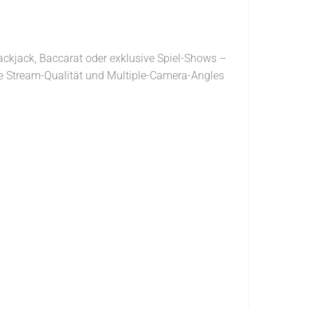
ackjack, Baccarat oder exklusive Spiel-Shows –
nde Stream-Qualität und Multiple-Camera-Angles