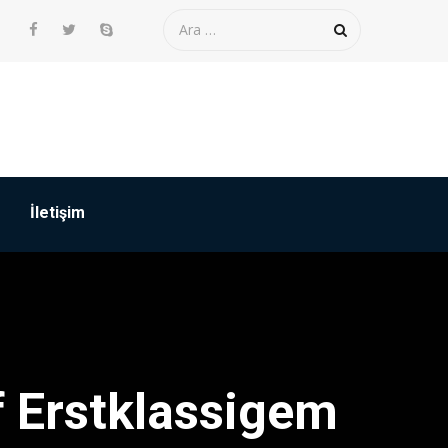
İletişim
f Erstklassigem