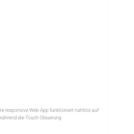
re responsive Web-App funktioniert nahtlos auf
, während die Touch-Steuerung