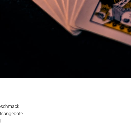
Geschmack
ätsangebote
l