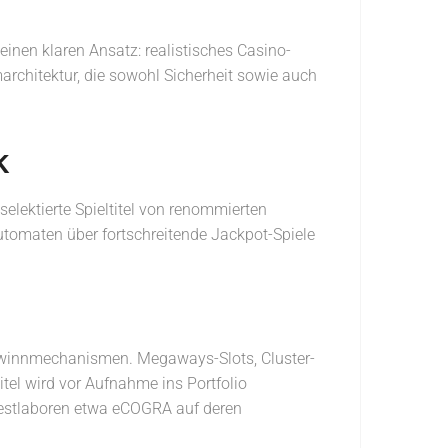
einen klaren Ansatz: realistisches Casino-
architektur, die sowohl Sicherheit sowie auch
k
elektierte Spieltitel von renommierten
utomaten über fortschreitende Jackpot-Spiele
Gewinnmechanismen. Megaways-Slots, Cluster-
el wird vor Aufnahme ins Portfolio
n Testlaboren etwa eCOGRA auf deren