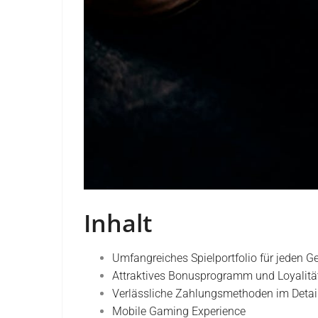
Inhalt
Umfangreiches Spielportfolio für jeden 
Attraktives Bonusprogramm und Loyalit
Verlässliche Zahlungsmethoden im Detai
Mobile Gaming Experience