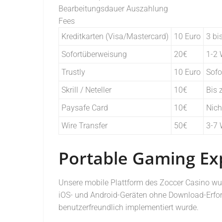
Bearbeitungsdauer Auszahlung
Fees
Kreditkarten (Visa/Mastercard)
10 Euro
3 bi
Sofortüberweisung
20€
1-2 
Trustly
10 Euro
Sofo
Skrill / Neteller
10€
Bis 
Paysafe Card
10€
Nich
Wire Transfer
50€
3-7 
Portable Gaming Ex
Unsere mobile Plattform des Zoccer Casino wur
iOS- und Android-Geräten ohne Download-Erford
benutzerfreundlich implementiert wurde.