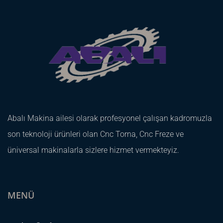
Abalı Makina ailesi olarak profesyonel çalışan kadromuzla
son teknoloji ürünleri olan Cnc Torna, Cnc Freze ve
üniversal makinalarla sizlere hizmet vermekteyiz.
MENÜ