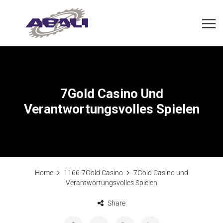
7Gold Casino Und
Verantwortungsvolles Spielen
Home
1166-7Gold Casino
7Gold Casino und
Verantwortungsvolles Spielen
Share