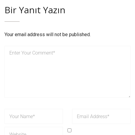
Bir Yanıt Yazın
Your email address will not be published.