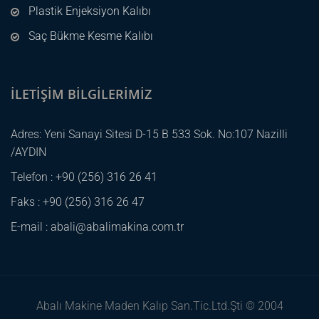
Plastik Enjeksiyon Kalıbı
Saç Bükme Kesme Kalıbı
İLETIŞIM BILGILERIMIZ
Adres: Yeni Sanayi Sitesi D-15 B 533 Sok. No:107 Nazilli
/AYDIN
Telefon : +90 (256) 316 26 41
Faks : +90 (256) 316 26 47
E-mail : abali@abalimakina.com.tr
Abalı Makine Maden Kalıp San.Tic.Ltd.Şti © 2004