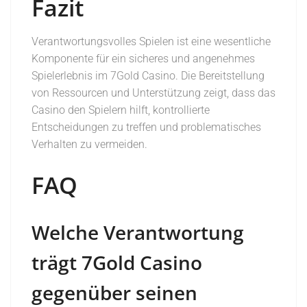
Fazit
Verantwortungsvolles Spielen ist eine wesentliche
Komponente für ein sicheres und angenehmes
Spielerlebnis im 7Gold Casino. Die Bereitstellung
von Ressourcen und Unterstützung zeigt, dass das
Casino den Spielern hilft, kontrollierte
Entscheidungen zu treffen und problematisches
Verhalten zu vermeiden.
FAQ
Welche Verantwortung
trägt 7Gold Casino
gegenüber seinen