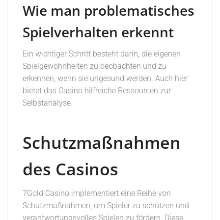
Wie man problematisches
Spielverhalten erkennt
Ein wichtiger Schritt besteht darin, die eigenen
Spielgewohnheiten zu beobachten und zu
erkennen, wenn sie ungesund werden. Auch hier
bietet das Casino hilfreiche Ressourcen zur
Selbstanalyse.
Schutzmaßnahmen
des Casinos
7Gold Casino implementiert eine Reihe von
Schutzmaßnahmen, um Spieler zu schützen und
verantwortungsvolles Spielen zu fördern. Diese