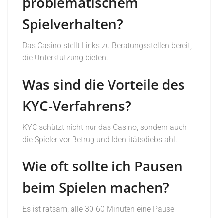
problematischem
Spielverhalten?
Das Casino stellt Links zu Beratungsstellen bereit,
die Unterstützung bieten.
Was sind die Vorteile des
KYC-Verfahrens?
KYC schützt nicht nur das Casino, sondern auch
die Spieler vor Betrug und Identitätsdiebstahl.
Wie oft sollte ich Pausen
beim Spielen machen?
Es ist ratsam, alle 30-60 Minuten eine Pause