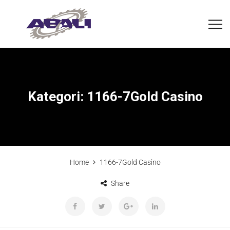
Kategori:
1166-7Gold Casino
Home
1166-7Gold Casino
Share