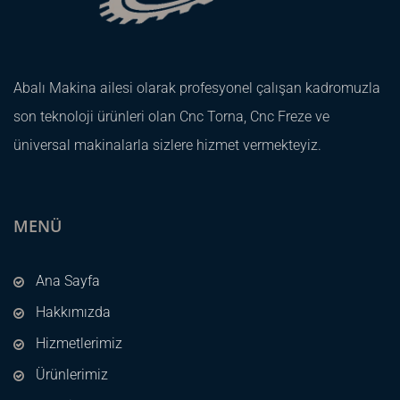
Abalı Makina ailesi olarak profesyonel çalışan kadromuzla
son teknoloji ürünleri olan Cnc Torna, Cnc Freze ve
üniversal makinalarla sizlere hizmet vermekteyiz.
MENÜ
Ana Sayfa
Hakkımızda
Hizmetlerimiz
Ürünlerimiz