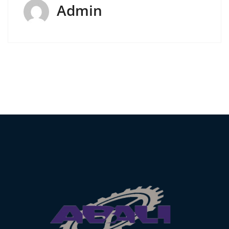
Admin