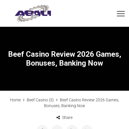
Beef Casino Review 2026 Games,
Bonuses, Banking Now
Home
Beef Casino (3)
Beef Casino Review 2026 Games,
Bonuses, Banking Now
Share