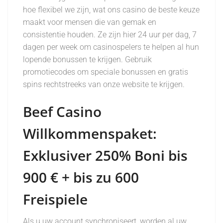
hoe flexibel we zijn, wat ons casino de beste keuze
maakt voor mensen die van gemak en
consistentie houden. Ze zijn hier 24 uur per dag, 7
dagen per week om casinospelers te helpen al hun
lopende bonussen te krijgen. Gebruik
promotiecodes om speciale bonussen en gratis
spins rechtstreeks van onze website te krijgen.
Beef Casino
Willkommenspaket:
Exklusiver 250% Boni bis
900 € + bis zu 600
Freispiele
Als u uw account synchroniseert, worden al uw