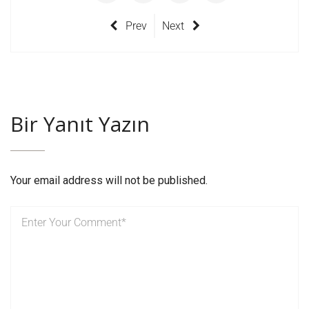
Prev
Next
Bir Yanıt Yazın
Your email address will not be published.