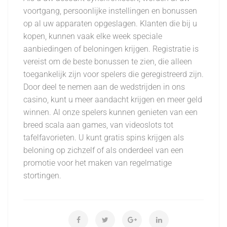
voortgang, persoonlijke instellingen en bonussen
op al uw apparaten opgeslagen. Klanten die bij u
kopen, kunnen vaak elke week speciale
aanbiedingen of beloningen krijgen. Registratie is
vereist om de beste bonussen te zien, die alleen
toegankelijk zijn voor spelers die geregistreerd zijn.
Door deel te nemen aan de wedstrijden in ons
casino, kunt u meer aandacht krijgen en meer geld
winnen. Al onze spelers kunnen genieten van een
breed scala aan games, van videoslots tot
tafelfavorieten. U kunt gratis spins krijgen als
beloning op zichzelf of als onderdeel van een
promotie voor het maken van regelmatige
stortingen.