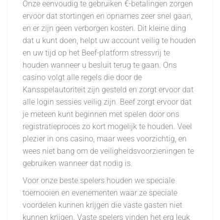
Onze eenvoudig te gebruiken €-betalingen zorgen
ervoor dat stortingen en opnames zeer snel gaan,
en er zijn geen verborgen kosten. Dit kleine ding
dat u kunt doen, helpt uw account veilig te houden
en uw tijd op het Beef-platform stressvrij te
houden wanneer u besluit terug te gaan. Ons
casino volgt alle regels die door de
Kansspelautoriteit zijn gesteld en zorgt ervoor dat
alle login sessies veilig zijn. Beef zorgt ervoor dat
je meteen kunt beginnen met spelen door ons
registratieproces zo kort mogelijk te houden. Veel
plezier in ons casino, maar wees voorzichtig, en
wees niet bang om de veiligheidsvoorzieningen te
gebruiken wanneer dat nodig is.
Voor onze beste spelers houden we speciale
toernooien en evenementen waar ze speciale
voordelen kunnen krijgen die vaste gasten niet
kunnen krijgen. Vaste spelers vinden het erg leuk