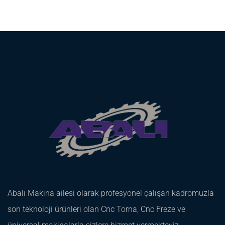
Abalı Makina ailesi olarak profesyonel çalışan kadromuzla
son teknoloji ürünleri olan Cnc Torna, Cnc Freze ve