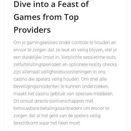
Dive into a Feast of
Games from Top
Providers
Om je gamingsessies onder controle te houden en
ervoor te zorgen dat ze leuk en veilig blijven, stel je
een duidelijke limiet in. Verplichte sessietime-outs,
zelfuitsluitingsperioden en optionele reality checks
zijn allemaal veiligheidsvoorzieningen in ons
casino die spelers veilig houden. Om snel alle
beveiligingsincidenten te kunnen onderzoeken,
maakt het casino gebruik van speciale middelen.
Dit omvat directe partnerschappen met
betrouwbare betalingsaanbieders om ervoor te
zorgen dat al het geld van de spelers veilig
terechtkomt waar het heen moet.