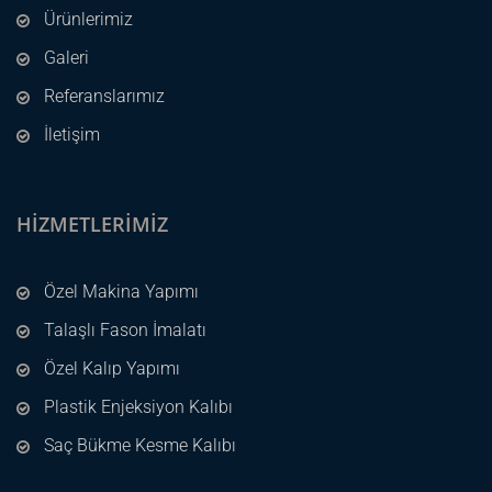
Ürünlerimiz
Galeri
Referanslarımız
İletişim
HIZMETLERIMIZ
Özel Makina Yapımı
Talaşlı Fason İmalatı
Özel Kalıp Yapımı
Plastik Enjeksiyon Kalıbı
Saç Bükme Kesme Kalıbı