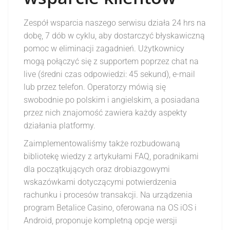
Zespół wsparcia naszego serwisu działa 24 hrs na
dobę, 7 dób w cyklu, aby dostarczyć błyskawiczną
pomoc w eliminacji zagadnień. Użytkownicy
mogą połączyć się z supportem poprzez chat na
live (średni czas odpowiedzi: 45 sekund), e-mail
lub przez telefon. Operatorzy mówią się
swobodnie po polskim i angielskim, a posiadana
przez nich znajomość zawiera każdy aspekty
działania platformy.
Zaimplementowaliśmy także rozbudowaną
bibliotekę wiedzy z artykułami FAQ, poradnikami
dla początkujących oraz drobiazgowymi
wskazówkami dotyczącymi potwierdzenia
rachunku i procesów transakcji. Na urządzenia
program Betalice Casino, oferowana na OS iOS i
Android, proponuje kompletną opcje wersji