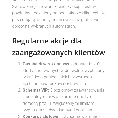
Świeżo zarejestrowani klienci zyskują zestaw
powitalny podzielony na początkowe kilka wpłaty,
prezentujący bonusy finansowe oraz gratisowe
obroty na wybranych automatach.
Regularne akcje dla
zaangażowanych klientów
Cashback weekendowy:
oddanie do 20%
strat zanotowanych w dni wolne, wypłacany
w każdego poniedziałek bez wymogu
spełniania warunków obstawiania
Schemat VIP:
5 poziomów zaawansowania
z unikalnymi przywilejami, osobistym
doradcą profilu, zwiększonymi limitami
wypłat oraz indywidualnymi bonusami
Konkursy slotowe:
cotygodniowe turnieje z