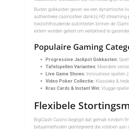
Buiten gokkasten geven we een dynamische live
authentieke casinosfeer dankzij HD streaming 
toezichthoudende autoriteiten binnen de iGam
extern worden getest om eerlijkheid te garander
Populaire Gaming Categ
Progressive Jackpot Gokkasten:
Spell
Tafelspellen Varianten:
Meerdere versies
Live Game Shows:
Innovatieve spellen 
Video Poker Collectie:
Klassieke & hede
Kras Cards & Instant Win:
Vlugge spellet
Flexibele Stortings
BigClash Casino begrijpt dat gemak rondom fin
betaalmethoden geïntegreerd die voldoen aan di