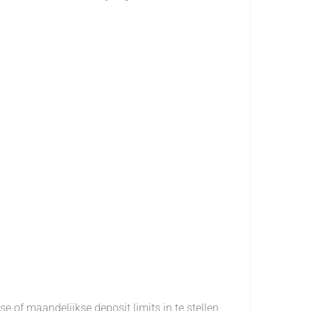
 of maandelijkse deposit limits in te stellen