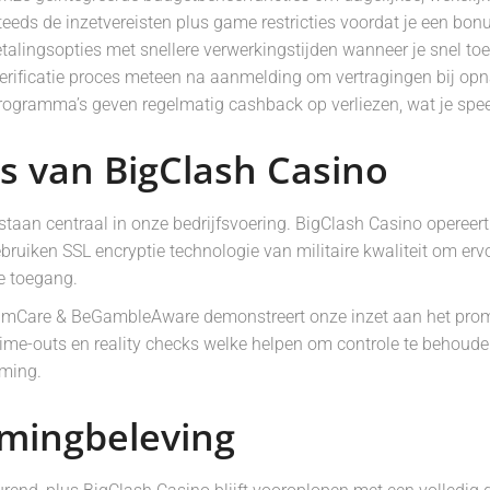
eeds de inzetvereisten plus game restricties voordat je een bonu
talingsopties met snellere verwerkingstijden wanneer je snel toe
verificatie proces meteen na aanmelding om vertragingen bij o
ogramma’s geven regelmatig cashback op verliezen, wat je speelt
es van BigClash Casino
an centraal in onze bedrijfsvoering. BigClash Casino opereert o
uiken SSL encryptie technologie van militaire kwaliteit om ervoo
e toegang.
amCare & BeGambleAware demonstreert onze inzet aan het pro
 time-outs en reality checks welke helpen om controle te behoude
ming.
mingbeleving