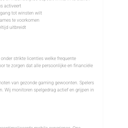
s activeert
gang tot winsten wilt
pnames te voorkomen
ijd uitbreidt
nder strikte licenties welke frequente
r te zorgen dat alle persoonlijke en financiële
moten van gezonde gaming gewoonten. Spelers
n. Wij monitoren spelgedrag actief en grijpen in