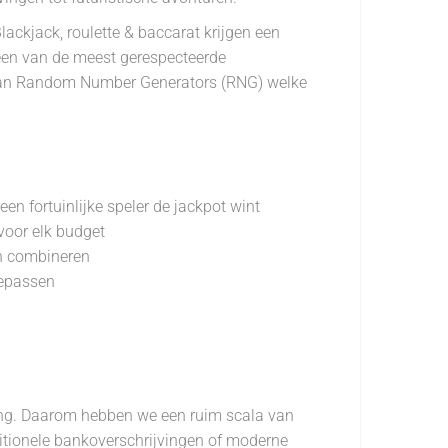
ckjack, roulette & baccarat krijgen een
een van de meest gerespecteerde
n van Random Number Generators (RNG) welke
en fortuinlijke speler de jackpot wint
 voor elk budget
n combineren
oepassen
ring. Daarom hebben we een ruim scala van
ditionele bankoverschrijvingen of moderne