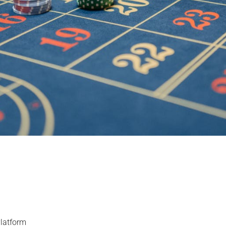
Platform