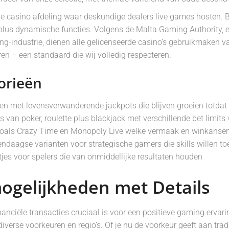
 casino afdeling waar deskundige dealers live games hosten. Bla
plus dynamische functies. Volgens de Malta Gaming Authority, 
ing-industrie, dienen alle gelicenseerde casino’s gebruikmake
en – een standaard die wij volledig respecteren.
orieën
en met levensverwanderende jackpots die blijven groeien totdat e
 van poker, roulette plus blackjack met verschillende bet limits
zoals Crazy Time en Monopoly Live welke vermaak en winkanse
ndaagse varianten voor strategische gamers die skills willen t
jes voor spelers die van onmiddellijke resultaten houden
mogelijkheden met Details
anciële transacties cruciaal is voor een positieve gaming erva
verse voorkeuren en regio’s. Of je nu de voorkeur geeft aan tra