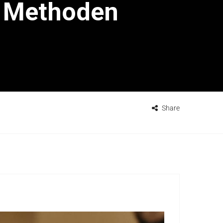
e Methoden
Share