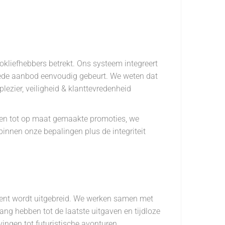
okliefhebbers betrekt. Ons systeem integreert
rede aanbod eenvoudig gebeurt. We weten dat
zier, veiligheid & klanttevredenheid
ngen tot op maat gemaakte promoties, we
innen onze bepalingen plus de integriteit
ent wordt uitgebreid. We werken samen met
g hebben tot de laatste uitgaven en tijdloze
ingen tot futuristische avonturen.