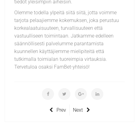
tiedot yleisimpiin aiheisiin.
Olemme todella ylpeitä siitä siitä, jotta voimme
tarjota pelaajiemme kokemuksen, joka perustuu
korkealaatuisuuteen, turvallisuuteen että
vastuulliseen toimintaan. Jatkamme edelleen
säännöllisesti palvelumme parantamista
kuunnellen käyttäjiemme mielipiteitä että
tutkimalla toimialan tuoreimpia virtauksia.
Tervetuloa osaksi FamBet-yhteisö!
Prev
Next