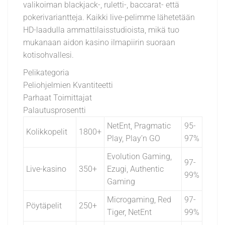
valikoiman blackjack-, ruletti-, baccarat- että
pokerivariantteja. Kaikki live-pelimme lähetetään
HD-laadulla ammattilaisstudioista, mikä tuo
mukanaan aidon kasino ilmapiirin suoraan
kotisohvallesi.
Pelikategoria
Peliohjelmien Kvantiteetti
Parhaat Toimittajat
Palautusprosentti
NetEnt, Pragmatic
95-
Kolikkopelit
1800+
Play, Play’n GO
97%
Evolution Gaming,
97-
Live-kasino
350+
Ezugi, Authentic
99%
Gaming
Microgaming, Red
97-
Pöytäpelit
250+
Tiger, NetEnt
99%