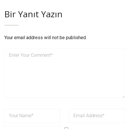
Bir Yanıt Yazın
Your email address will not be published.