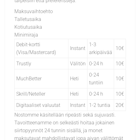
tarpeisiin että preferenssejä.
Maksuvaihtoehto
Talletusaika
Kotiutusaika
Minimiraja
Debit-kortti
1-3
Instant
10€
(Visa/Mastercard)
arkipäivää
Trustly
Välitön
0-24 h
10€
0-24
MuchBetter
Heti
10€
tuntiin
Skrill/Neteller
Heti
0-24 h
10€
Digitaaliset valuutat
Instant
1-2 tuntia
20€
Nostomme käsitellään ripeästi sekä sujuvasti.
Tavoitteenamme on selkeästi hoitaa jokainen
siirtopyynnöt 24 tunnin sisällä, ja monet
maksutavat mahdollistavat jopa aivan välittömät