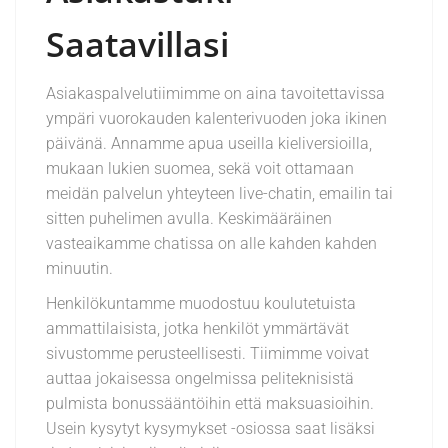
Saatavillasi
Asiakaspalvelutiimimme on aina tavoitettavissa
ympäri vuorokauden kalenterivuoden joka ikinen
päivänä. Annamme apua useilla kieliversioilla,
mukaan lukien suomea, sekä voit ottamaan
meidän palvelun yhteyteen live-chatin, emailin tai
sitten puhelimen avulla. Keskimääräinen
vasteaikamme chatissa on alle kahden kahden
minuutin.
Henkilökuntamme muodostuu koulutetuista
ammattilaisista, jotka henkilöt ymmärtävät
sivustomme perusteellisesti. Tiimimme voivat
auttaa jokaisessa ongelmissa peliteknisistä
pulmista bonussääntöihin että maksuasioihin.
Usein kysytyt kysymykset -osiossa saat lisäksi