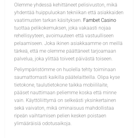
Olemme yhdessä kehittäneet pelisivuston, mikä
yhdentää huippuluokan tekniikan että asiakkaiden
vaatimusten tarkan käsityksen.
Fambet Casino
tuottaa pelikokemuksen, joka vakaasti nojaa
rehellisyyteen, avoimuuteen että vastuulliseen
pelaamiseen. Joka ikinen asiakkaamme on meillä
tärkeä, että me olemme päättäneet tarjoamaan
palvelua, joka ylittää toiveet päivästä toiseen.
Peliympäristömme on huolella tehty toiminaan
saumattomasti kaikilla päätelaitteilla. Olipa kyse
tietokone, taulutietokone taikka mobiililaite,
pääset nauttimaan peliemme koska että minne
vain. Käyttöliittymä on selkeästi yksinkertainen
sekä vaivaton, mikä ominaisuus mahdollistaa
ripeän vaihtamisen pelien kesken poistaen
ylimääräisiä odotusaikoja.