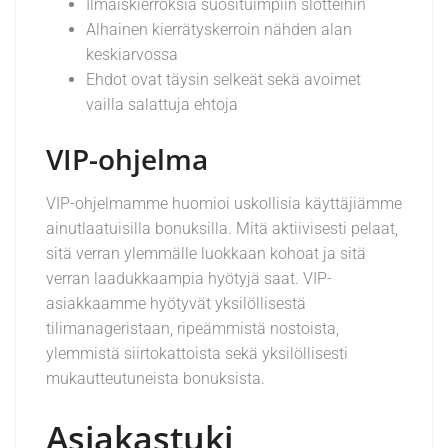
Ilmaiskierroksia suosituimpiin slotteihin
Alhainen kierrätyskerroin nähden alan
keskiarvossa
Ehdot ovat täysin selkeät sekä avoimet
vailla salattuja ehtoja
VIP-ohjelma
VIP-ohjelmamme huomioi uskollisia käyttäjiämme
ainutlaatuisilla bonuksilla. Mitä aktiivisesti pelaat,
sitä verran ylemmälle luokkaan kohoat ja sitä
verran laadukkaampia hyötyjä saat. VIP-
asiakkaamme hyötyvät yksilöllisestä
tilimanageristaan, ripeämmistä nostoista,
ylemmistä siirtokattoista sekä yksilöllisesti
mukautteutuneista bonuksista.
Asiakastuki