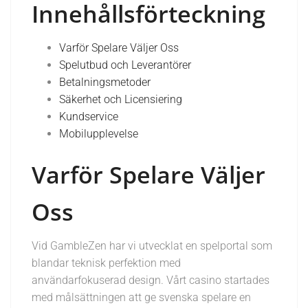
Innehållsförteckning
Varför Spelare Väljer Oss
Spelutbud och Leverantörer
Betalningsmetoder
Säkerhet och Licensiering
Kundservice
Mobilupplevelse
Varför Spelare Väljer
Oss
Vid GambleZen har vi utvecklat en spelportal som
blandar teknisk perfektion med
användarfokuserad design. Vårt casino startades
med målsättningen att ge svenska spelare en