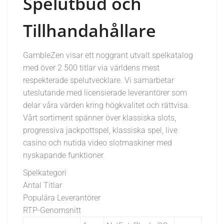
Spelutbud och
Tillhandahållare
GambleZen visar ett noggrant utvalt spelkatalog
med över 2 500 titlar via världens mest
respekterade spelutvecklare. Vi samarbetar
uteslutande med licensierade leverantörer som
delar våra värden kring högkvalitet och rättvisa.
Vårt sortiment spänner över klassiska slots,
progressiva jackpottspel, klassiska spel, live
casino och nutida video slotmaskiner med
nyskapande funktioner.
Spelkategori
Antal Titlar
Populära Leverantörer
RTP-Genomsnitt