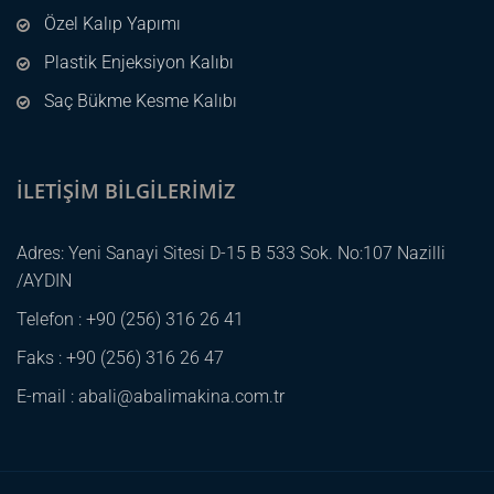
Özel Kalıp Yapımı
Plastik Enjeksiyon Kalıbı
Saç Bükme Kesme Kalıbı
İLETIŞIM BILGILERIMIZ
Adres: Yeni Sanayi Sitesi D-15 B 533 Sok. No:107 Nazilli
/AYDIN
Telefon : +90 (256) 316 26 41
Faks : +90 (256) 316 26 47
E-mail : abali@abalimakina.com.tr