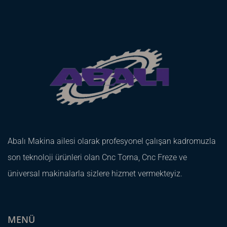
Abalı Makina ailesi olarak profesyonel çalışan kadromuzla
son teknoloji ürünleri olan Cnc Torna, Cnc Freze ve
üniversal makinalarla sizlere hizmet vermekteyiz.
MENÜ