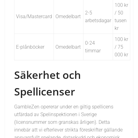
100 kr
2-5
/ 50
Visa/Mastercard
Omedelbart
arbetsdagar
tusen
kr
100 kr
0-24
E-plånböcker
Omedelbart
/ 75
timmar
000 kr
Säkerhet och
Spellicenser
GambleZen opererar under en giltig spellicens
utfärdad av Spelinspektionen i Sverige
(licensnummer som granskas årligen). Detta
innebär att vi efterlever strikta föreskrifter gällande
ansvarsfullt spelande, dataskydd och ekonomisk