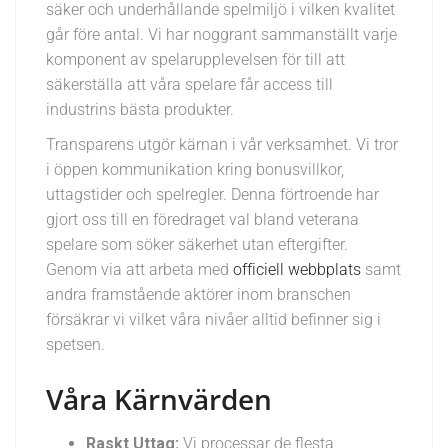
säker och underhållande spelmiljö i vilken kvalitet
går före antal. Vi har noggrant sammanställt varje
komponent av spelarupplevelsen för till att
säkerställa att våra spelare får access till
industrins bästa produkter.
Transparens utgör kärnan i vår verksamhet. Vi tror
i öppen kommunikation kring bonusvillkor,
uttagstider och spelregler. Denna förtroende har
gjort oss till en föredraget val bland veterana
spelare som söker säkerhet utan eftergifter.
Genom via att arbeta med
officiell webbplats
samt
andra framstående aktörer inom branschen
försäkrar vi vilket våra nivåer alltid befinner sig i
spetsen.
Våra Kärnvärden
Raskt Uttag:
Vi processar de flesta