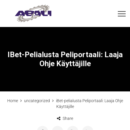
IBet-Pelialusta Peliportaali: Laaja
Ohje Käyttäjille
Home
uncategorized
iBet-pelialusta Peliportaali: Laaja Ohje
Käyttäjille
Share