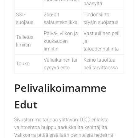
pääsyltä
SSL-
256-bit
Tiedonsiirto
suojaus
salaustekniikka
täysin suojattua
Päivä-, viikon ja
Vastuullinen peli
Talletus-
kuukauden
ja
limiitin
limiitin
taloudenhallinta
Väliaikainen tai
Keino tauottaa
Tauko
pysyvä esto
peli tarvittaessa
Pelivalikoimamme
Edut
Sivustomme tarjoaa ylittävän 1000 erilaista
vaihtoehtoa huippulaadukkailta kehittäjiltä.
Valikoima pitää sisällään perinteisiä hedelmä-