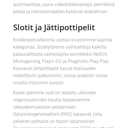
automaatteja, uusia videokolikkopelejä, perinteisiä
pelejä ja live-kasinopelien kattavan kokoelman.
Slotit ja Jättipottipelit
Kolikkopelivalikoima vastaa sivustomme laajinta
kategoriaa. Sisällytämme vaihtoehtoja kaikilta
pääasiallisista valmistajilta esimerkiksi NetEnt,
Microgaming, Play’n GO ja Pragmatic Play Play.
Kasvavat jättipottipelit tuovat tilaisuuden
merkittäviin palkintoihin, joissa jackpotit voivat
nousta miljooniin euroon.
Kaikki pelimme ovat on testattu ulkoisten
organisaatioiden kautta taataksemme
oikeudenmukaisen pelaamisen.
Satunnaisgeneraattorit (RNG) takaavat, jotta
jokainen pelitulos on täysin satunnainen.