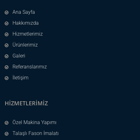
Ana Sayfa
Hakkımızda
Hizmetlerimiz
Ürünlerimiz
Galeri
Referanslarımız
İletişim
HIZMETLERIMIZ
Özel Makina Yapımı
Talaşlı Fason İmalatı