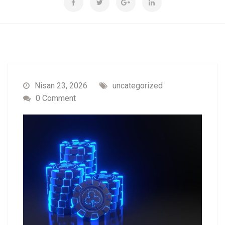
Nisan 23, 2026
uncategorized
0 Comment