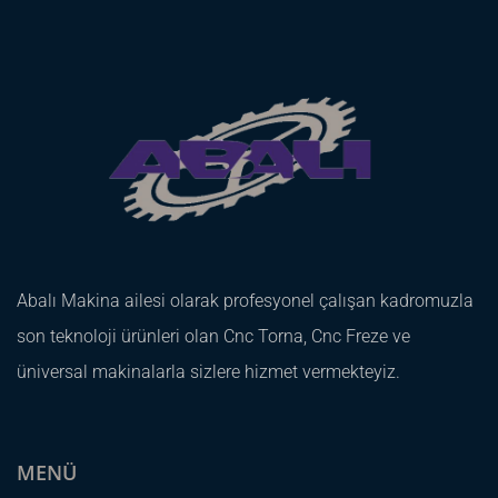
Abalı Makina ailesi olarak profesyonel çalışan kadromuzla
son teknoloji ürünleri olan Cnc Torna, Cnc Freze ve
üniversal makinalarla sizlere hizmet vermekteyiz.
MENÜ