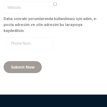
Daha sonraki yorumlarımda kullanılması için adım, e-
posta adresim ve site adresim bu tarayıcıya
kaydedilsin.