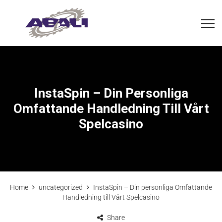
InstaSpin – Din Personliga
Omfattande Handledning Till Vårt
Spelcasino
Home
uncategorized
InstaSpin – Din personliga Omfattande
Handledning till Vårt Spelcasino
Share