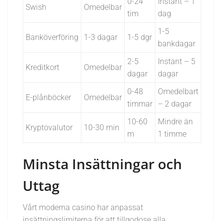
0-24
Instant – 1
Swish
Omedelbar
tim
dag
1-5
Banköverföring
1-3 dagar
1-5 dgr
bankdagar
2-5
Instant – 5
Kreditkort
Omedelbar
dagar
dagar
0-48
Omedelbart
E-plånböcker
Omedelbar
timmar
– 2 dagar
10-60
Mindre än
Kryptovalutor
10-30 min
m
1 timme
Minsta Insättningar och
Uttag
Vårt moderna casino har anpassat
insättningslimiterna för att tillgodose alla