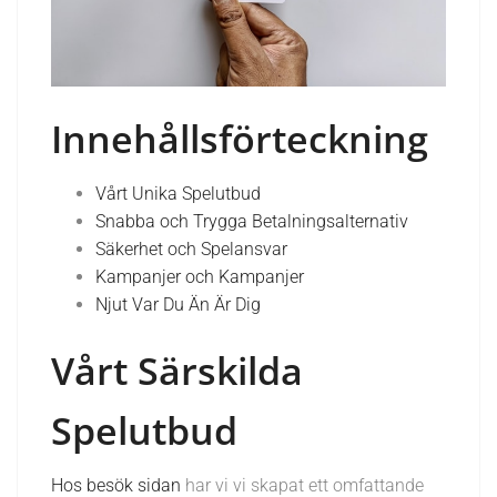
Innehållsförteckning
Vårt Unika Spelutbud
Snabba och Trygga Betalningsalternativ
Säkerhet och Spelansvar
Kampanjer och Kampanjer
Njut Var Du Än Är Dig
Vårt Särskilda
Spelutbud
Hos
besök sidan
har vi vi skapat ett omfattande