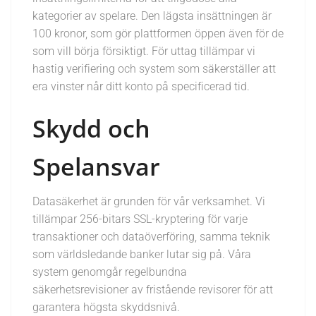
kategorier av spelare. Den lägsta insättningen är
100 kronor, som gör plattformen öppen även för de
som vill börja försiktigt. För uttag tillämpar vi
hastig verifiering och system som säkerställer att
era vinster når ditt konto på specificerad tid.
Skydd och
Spelansvar
Datasäkerhet är grunden för vår verksamhet. Vi
tillämpar 256-bitars SSL-kryptering för varje
transaktioner och dataöverföring, samma teknik
som världsledande banker lutar sig på. Våra
system genomgår regelbundna
säkerhetsrevisioner av fristående revisorer för att
garantera högsta skyddsnivå.