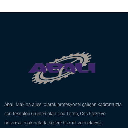
Abalı Makina ailesi olarak profesyonel çalışan kadromuzla
son teknoloji ürünleri olan Cnc Torna, Cnc Freze ve
üniversal makinalarla sizlere hizmet vermekteyiz.