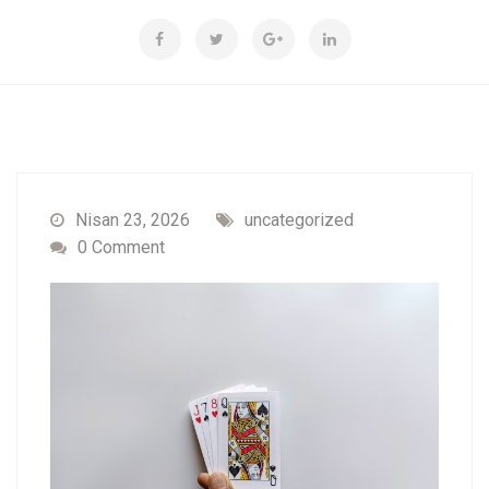
Nisan 23, 2026
uncategorized
0 Comment