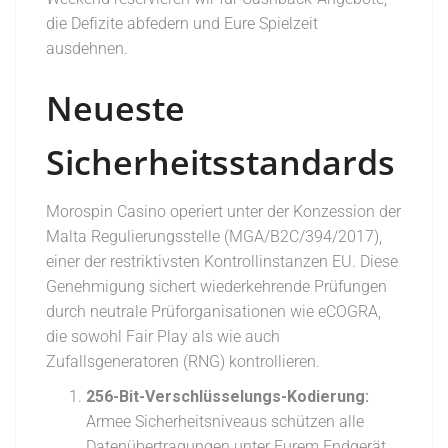
die Defizite abfedern und Eure Spielzeit
ausdehnen.
Neueste
Sicherheitsstandards
Morospin Casino operiert unter der Konzession der
Malta Regulierungsstelle (MGA/B2C/394/2017),
einer der restriktivsten Kontrollinstanzen EU. Diese
Genehmigung sichert wiederkehrende Prüfungen
durch neutrale Prüforganisationen wie eCOGRA,
die sowohl Fair Play als wie auch
Zufallsgeneratoren (RNG) kontrollieren.
256-Bit-Verschlüsselungs-Kodierung:
Armee Sicherheitsniveaus schützen alle
Datenübertragungen unter Eurem Endgerät