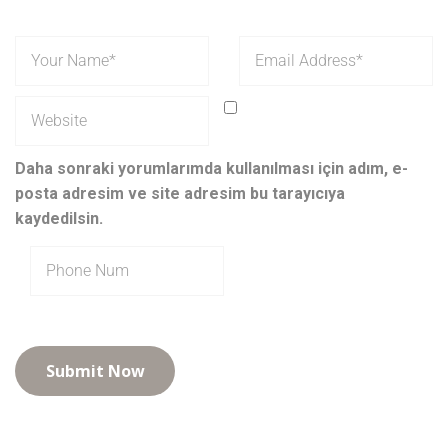
Daha sonraki yorumlarımda kullanılması için adım, e-
posta adresim ve site adresim bu tarayıcıya
kaydedilsin.