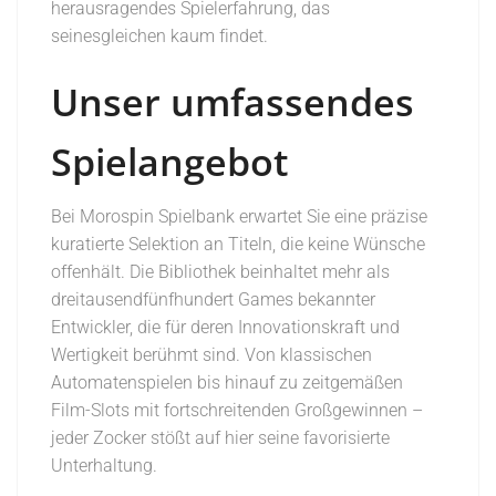
herausragendes Spielerfahrung, das
seinesgleichen kaum findet.
Unser umfassendes
Spielangebot
Bei Morospin Spielbank erwartet Sie eine präzise
kuratierte Selektion an Titeln, die keine Wünsche
offenhält. Die Bibliothek beinhaltet mehr als
dreitausendfünfhundert Games bekannter
Entwickler, die für deren Innovationskraft und
Wertigkeit berühmt sind. Von klassischen
Automatenspielen bis hinauf zu zeitgemäßen
Film-Slots mit fortschreitenden Großgewinnen –
jeder Zocker stößt auf hier seine favorisierte
Unterhaltung.