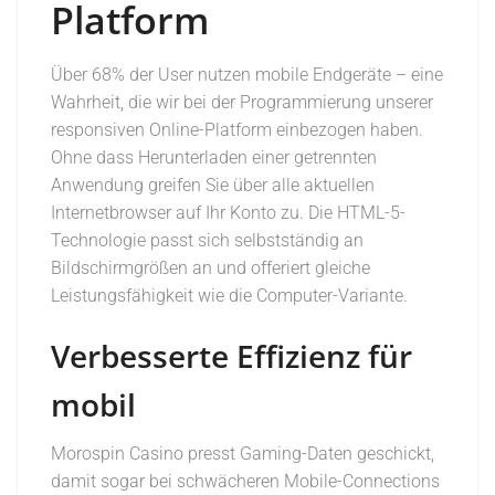
Platform
Über 68% der User nutzen mobile Endgeräte – eine
Wahrheit, die wir bei der Programmierung unserer
responsiven Online-Platform einbezogen haben.
Ohne dass Herunterladen einer getrennten
Anwendung greifen Sie über alle aktuellen
Internetbrowser auf Ihr Konto zu. Die HTML-5-
Technologie passt sich selbstständig an
Bildschirmgrößen an und offeriert gleiche
Leistungsfähigkeit wie die Computer-Variante.
Verbesserte Effizienz für
mobil
Morospin Casino presst Gaming-Daten geschickt,
damit sogar bei schwächeren Mobile-Connections