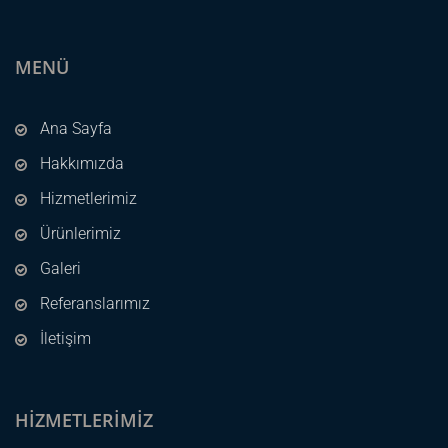
MENÜ
Ana Sayfa
Hakkımızda
Hizmetlerimiz
Ürünlerimiz
Galeri
Referanslarımız
İletişim
HIZMETLERIMIZ