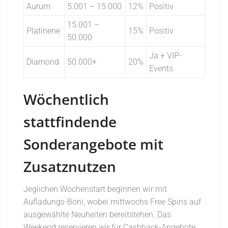
Aurum
5.001 – 15.000
12%
Positiv
15.001 –
Platinene
15%
Positiv
50.000
Ja + VIP-
Diamond
50.000+
20%
Events
Wöchentlich
stattfindende
Sonderangebote mit
Zusatznutzen
Jeglichen Wochenstart beginnen wir mit
Aufladungs-Boni, wobei mittwochs Free Spins auf
ausgewählte Neuheiten bereitstehen. Das
Weekend reservieren wir für Cashback-Angebote,