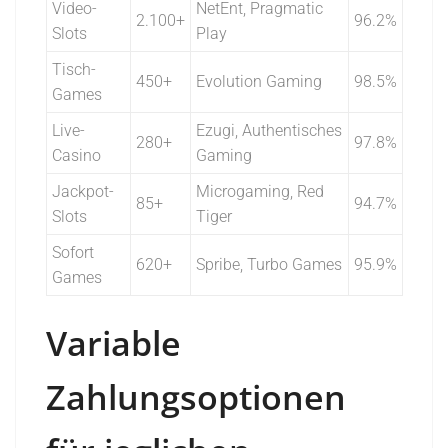
Video-
NetEnt, Pragmatic
2.100+
96.2%
Slots
Play
Tisch-
450+
Evolution Gaming
98.5%
Games
Live-
Ezugi, Authentisches
280+
97.8%
Casino
Gaming
Jackpot-
Microgaming, Red
85+
94.7%
Slots
Tiger
Sofort
620+
Spribe, Turbo Games
95.9%
Games
Variable
Zahlungsoptionen