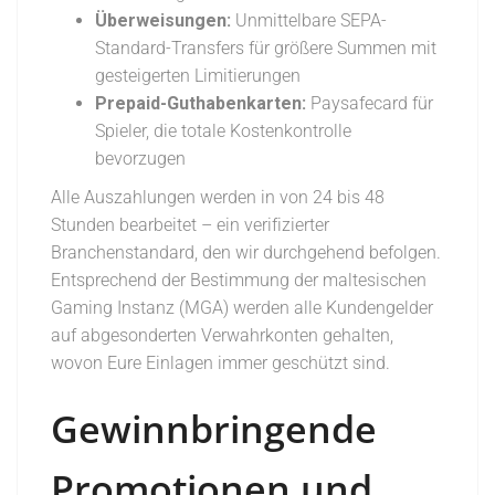
Überweisungen:
Unmittelbare SEPA-
Standard-Transfers für größere Summen mit
gesteigerten Limitierungen
Prepaid-Guthabenkarten:
Paysafecard für
Spieler, die totale Kostenkontrolle
bevorzugen
Alle Auszahlungen werden in von 24 bis 48
Stunden bearbeitet – ein verifizierter
Branchenstandard, den wir durchgehend befolgen.
Entsprechend der Bestimmung der maltesischen
Gaming Instanz (MGA) werden alle Kundengelder
auf abgesonderten Verwahrkonten gehalten,
wovon Eure Einlagen immer geschützt sind.
Gewinnbringende
Promotionen und