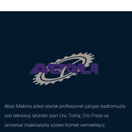
Abalı Makina ailesi olarak profesyonel çalışan kadromuzla
son teknoloji ürünleri olan Cnc Torna, Cnc Freze ve
üniversal makinalarla sizlere hizmet vermekteyiz.