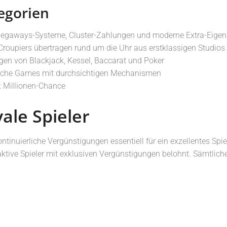
egorien
gaways-Systeme, Cluster-Zahlungen und moderne Extra-Eigen
Croupiers übertragen rund um die Uhr aus erstklassigen Studios
en von Blackjack, Kessel, Baccarat und Poker
rliche Games mit durchsichtigen Mechanismen
 Millionen-Chance
ale Spieler
tinuierliche Vergünstigungen essentiell für ein exzellentes Spi
ktive Spieler mit exklusiven Vergünstigungen belohnt. Sämtlich