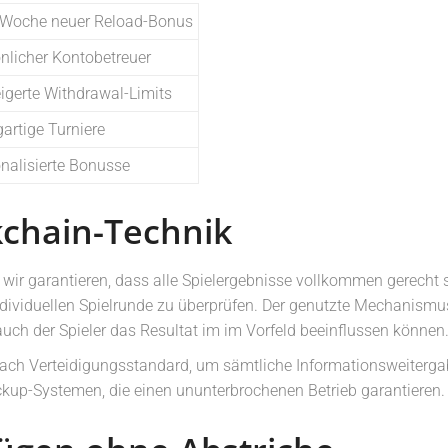
 Woche neuer Reload-Bonus
nlicher Kontobetreuer
igerte Withdrawal-Limits
gartige Turniere
nalisierte Bonusse
kchain-Technik
 wir garantieren, dass alle Spielergebnisse vollkommen gerecht s
ndividuellen Spielrunde zu überprüfen. Der genutzte Mechanismu
auch der Spieler das Resultat im im Vorfeld beeinflussen können
ach Verteidigungsstandard, um sämtliche Informationsweitergabe
kup-Systemen, die einen ununterbrochenen Betrieb garantieren.