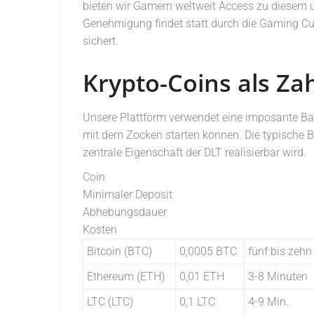
bieten wir Gamern weltweit Access zu diesem u
Genehmigung findet statt durch die Gaming Cur
sichert.
Krypto-Coins als Z
Unsere Plattform verwendet eine imposante Band
mit dem Zocken starten können. Die typische Be
zentrale Eigenschaft der DLT realisierbar wird.
Coin
Minimaler Deposit
Abhebungsdauer
Kosten
Bitcoin (BTC)
0,0005 BTC
fünf bis zeh
Ethereum (ETH)
0,01 ETH
3-8 Minuten
LTC (LTC)
0,1 LTC
4-9 Min.