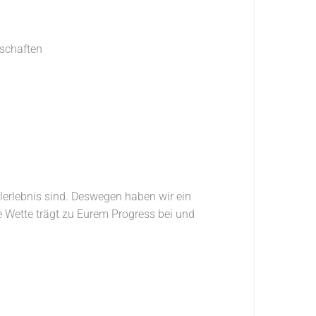
schaften
elerlebnis sind. Deswegen haben wir ein
e Wette trägt zu Eurem Progress bei und