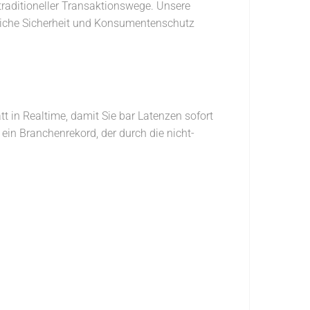
raditioneller Transaktionswege. Unsere
zliche Sicherheit und Konsumentenschutz
t in Realtime, damit Sie bar Latenzen sofort
ein Branchenrekord, der durch die nicht-