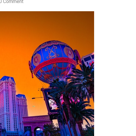
0 Comment