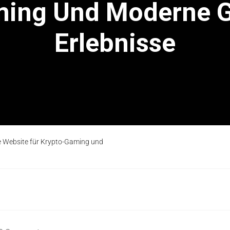
ing Und Moderne G
Erlebnisse
ne Website für Krypto-Gaming und