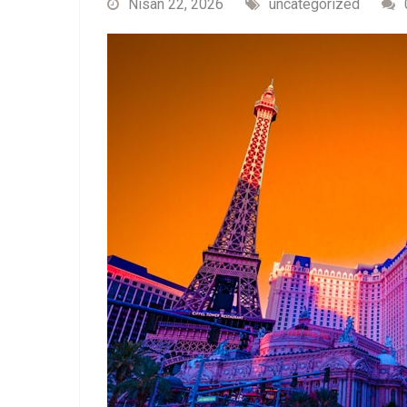
Nisan 22, 2026
uncategorized