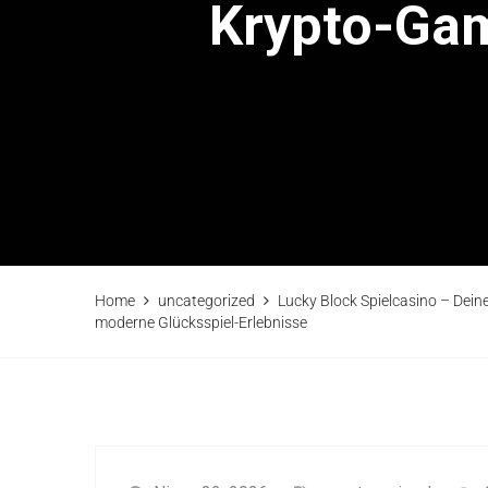
Krypto-Gam
Home
uncategorized
Lucky Block Spielcasino – Dei
moderne Glücksspiel-Erlebnisse