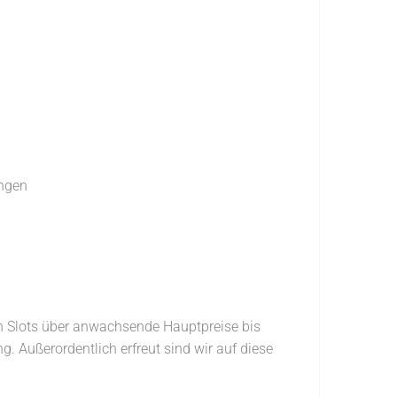
ungen
 Slots über anwachsende Hauptpreise bis
g. Außerordentlich erfreut sind wir auf diese