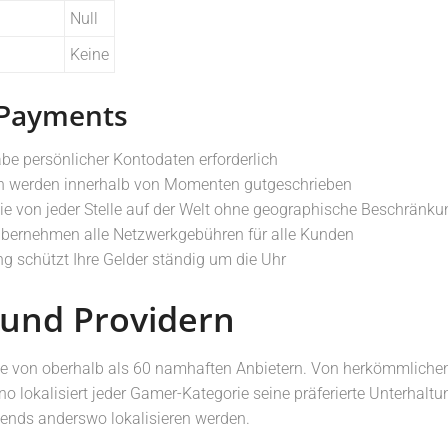
Null
Keine
-Payments
abe persönlicher Kontodaten erforderlich
 werden innerhalb von Momenten gutgeschrieben
e von jeder Stelle auf der Welt ohne geographische Beschränk
bernehmen alle Netzwerkgebühren für alle Kunden
g schützt Ihre Gelder ständig um die Uhr
 und Providern
e von oberhalb als 60 namhaften Anbietern. Von herkömmlichen
o lokalisiert jeder Gamer-Kategorie seine präferierte Unterhaltun
rgends anderswo lokalisieren werden.