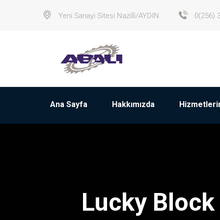
Yeni Sanayi Sitesi Nazilli/AYDIN
0(256) 
Ana Sayfa
Hakkımızda
Hizmetleri
Lucky Block