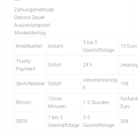
Zahlungsmethode
Deposit-Dauer
Auszahlungszeit
Mindestbetrag
3 bis 5
Kreditkarten
Instant
10 Euro
Geschäftstage
Trustly
Sofort
24 h
zwanzig
Payment
vierundzwanzig
Skrill/Neteller
Sofort
10€
h
15min
fünfund
Bitcoin
1-2 Stunden
Minuten
Euro
1 bis 3
3-5
SEPA
50€
Geschäftstage
Geschäftstage