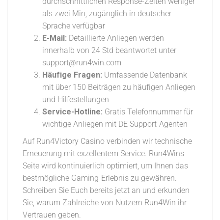
durchschnittlichen Response-Zeiten weniger
als zwei Min, zugänglich in deutscher
Sprache verfügbar
E-Mail:
Detaillierte Anliegen werden
innerhalb von 24 Std beantwortet unter
support@run4win.com
Häufige Fragen:
Umfassende Datenbank
mit über 150 Beiträgen zu häufigen Anliegen
und Hilfestellungen
Service-Hotline:
Gratis Telefonnummer für
wichtige Anliegen mit DE Support-Agenten
Auf Run4Victory Casino verbinden wir technische
Erneuerung mit exzellentem Service. Run4Wins
Seite wird kontinuierlich optimiert, um Ihnen das
bestmögliche Gaming-Erlebnis zu gewähren.
Schreiben Sie Euch bereits jetzt an und erkunden
Sie, warum Zahlreiche von Nutzern Run4Win ihr
Vertrauen geben.