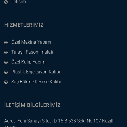
İletişim
HIZMETLERIMIZ
Özel Makina Yapımı
Talaşlı Fason İmalatı
Özel Kalıp Yapımı
Plastik Enjeksiyon Kalıbı
Saç Bükme Kesme Kalıbı
İLETIŞIM BILGILERIMIZ
Adres: Yeni Sanayi Sitesi D-15 B 533 Sok. No:107 Nazilli