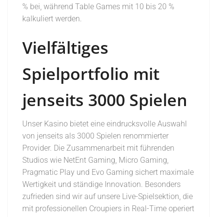
% bei, während Table Games mit 10 bis 20 %
kalkuliert werden.
Vielfältiges
Spielportfolio mit
jenseits 3000 Spielen
Unser Kasino bietet eine eindrucksvolle Auswahl
von jenseits als 3000 Spielen renommierter
Provider. Die Zusammenarbeit mit führenden
Studios wie NetEnt Gaming, Micro Gaming,
Pragmatic Play und Evo Gaming sichert maximale
Wertigkeit und ständige Innovation. Besonders
zufrieden sind wir auf unsere Live-Spielsektion, die
mit professionellen Croupiers in Real-Time operiert