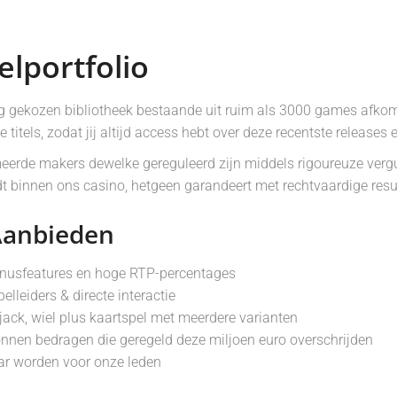
lportfolio
g gekozen bibliotheek bestaande uit ruim als 3000 games afkom
 titels, zodat jij altijd access hebt over deze recentste releases
erde makers dewelke gereguleerd zijn middels rigoureuze vergu
dt binnen ons casino, hetgeen garandeert met rechtvaardige resu
Aanbieden
bonusfeatures en hoge RTP-percentages
elleiders & directe interactie
ack, wiel plus kaartspel met meerdere varianten
onnen bedragen die geregeld deze miljoen euro overschrijden
aar worden voor onze leden