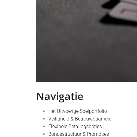
Navigatie
Het Uitvoerige Spelportfolio
Veiligheid & Betrouwbaarheid
Flexibele Betalingsopties
Bonusstructuur & Promoties