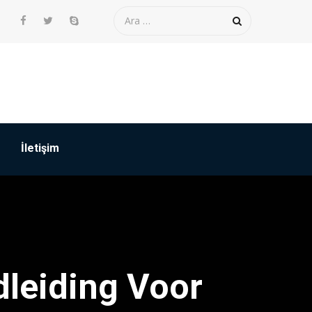
İletişim
dleiding Voor