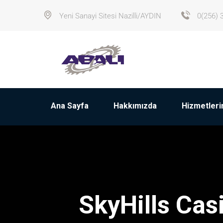
Yeni Sanayi Sitesi Nazilli/AYDIN
0(256) 
Ana Sayfa
Hakkımızda
Hizmetleri
SkyHills Cas