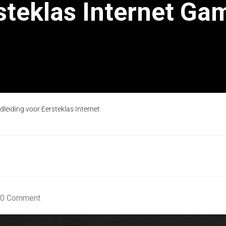
steklas Internet Ga
dleiding voor Eersteklas Internet
0 Comment