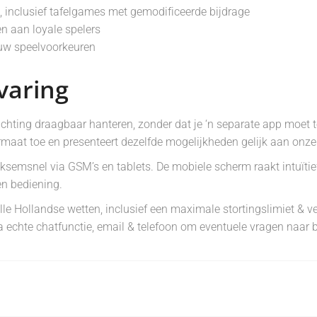
 inclusief tafelgames met gemodificeerde bijdrage
en aan loyale spelers
 uw speelvoorkeuren
varing
ichting draagbaar hanteren, zonder dat je ‘n separate app moe
rmaat toe en presenteert dezelfde mogelijkheden gelijk aan onze
ksemsnel via GSM’s en tablets. De mobiele scherm raakt intuïti
en bediening.
le Hollandse wetten, inclusief een maximale stortingslimiet & v
a echte chatfunctie, email & telefoon om eventuele vragen naar