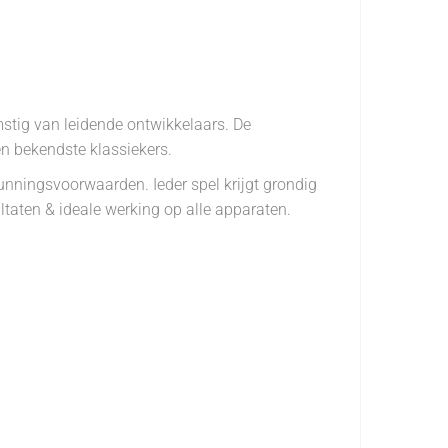
stig van leidende ontwikkelaars. De
 en bekendste klassiekers.
nningsvoorwaarden. Ieder spel krijgt grondig
ltaten & ideale werking op alle apparaten.